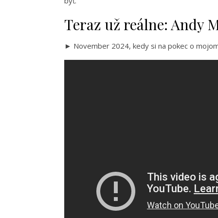
byť.
Teraz už reálne: Andy M
► November 2024, kedy si na pokec o mojom p