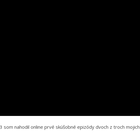
 som nahodil online prvé skúšobné epizódy dvoch z troch mojich