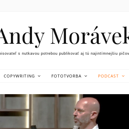
Andy Moráve
pisovateľ s nutkavou potrebou publikovať aj tú najintímnejšiu pičo
COPYWRITING
FOTOTVORBA
PODCAST