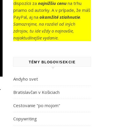
dispozícii za
najnižšiu cenu
na trhu
priamo od autorky. A v prípade, že máš
PayPal, aj na
okamžité stiahnutie
.
Samozrejme, na rozdiel od iných
zdrojov, tu ide vždy o najnovšie,
najaktuálnejšie vydanie.
TÉMY BLOGOV/SEKCIE
Andyho svet
–
Bratislavčan v Košiciach
Cestovanie "po mojom"
Copywriting