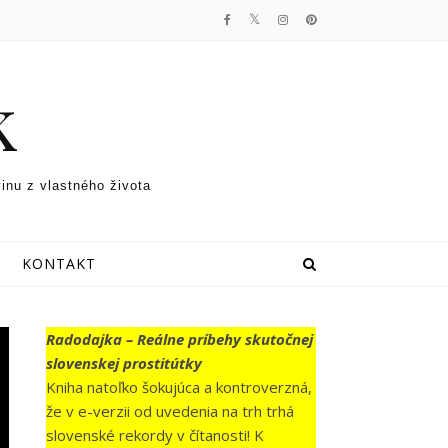
k
vinu z vlastného života
KONTAKT
Radodajka – Reálne príbehy skutočnej
slovenskej prostitútky
Kniha natoľko šokujúca a kontroverzná,
že v e-verzii od uvedenia na trh trhá
slovenské rekordy v čítanosti! K