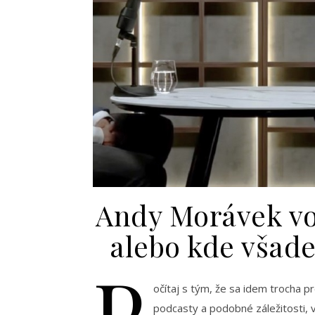
Andy Morávek vo
alebo kde všad
P
očítaj s tým, že sa idem trocha p
podcasty a podobné záležitosti, 