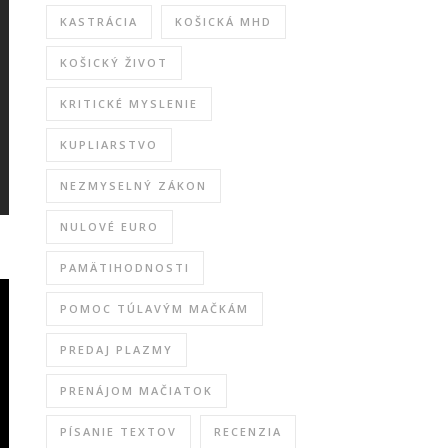
KASTRÁCIA
KOŠICKÁ MHD
KOŠICKÝ ŽIVOT
KRITICKÉ MYSLENIE
KUPLIARSTVO
NEZMYSELNÝ ZÁKON
NULOVÉ EURO
PAMÄTIHODNOSTI
POMOC TÚLAVÝM MAČKÁM
PREDAJ PLAZMY
PRENÁJOM MAČIATOK
PÍSANIE TEXTOV
RECENZIA