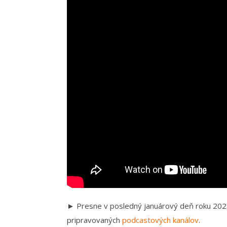
► Presne v posledný januárový deň roku 2023
pripravovaných
podcastových kanálov
.