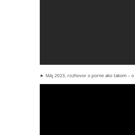
► Máj 2023, rozhovor o porne ako takom – o je