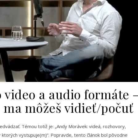
 video a audio formáte 
e ma môžeš vidieť/počuť
redvádzať. Témou totiž je: „Andy Morávek: videá, rozhovory,
v ktorých vystupuje(m)“. Popravde, tento článok bol pôvodne