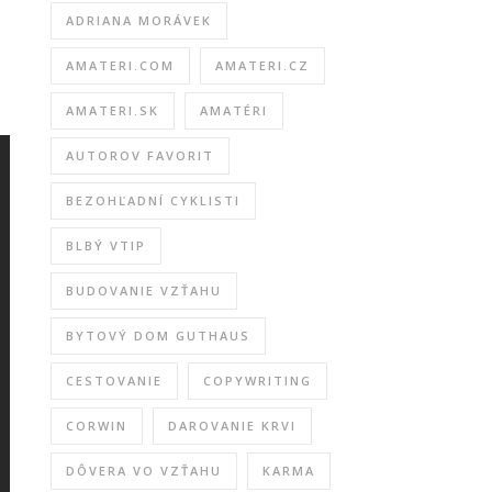
ADRIANA MORÁVEK
AMATERI.COM
AMATERI.CZ
AMATERI.SK
AMATÉRI
AUTOROV FAVORIT
BEZOHĽADNÍ CYKLISTI
BLBÝ VTIP
BUDOVANIE VZŤAHU
BYTOVÝ DOM GUTHAUS
CESTOVANIE
COPYWRITING
CORWIN
DAROVANIE KRVI
DÔVERA VO VZŤAHU
KARMA