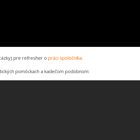
ázky) pre refresher o
práci spoločníka
.
rotických pomôckach a kadečom podobnom: