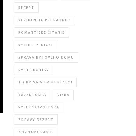
RECEPT
REZIDENCIA PRI RADNICI
ROMANTICKÉ ČÍTANIE
RÝCHLE PENIAZE
SPRÁVA BYTOVÉHO DOMU
SVET EROTIKY
TO BY SA V BA NESTALO!
VAZEKTÓMIA
VIERA
VÝLET/DOVOLENKA
ZDRAVÝ DEZERT
ZOZNAMOVANIE