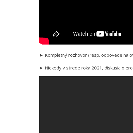
► Kompletný rozhovor (resp. odpovede na ot
► Niekedy v strede roka 2021, diskusia o e