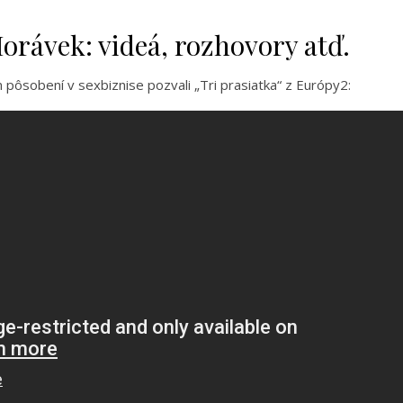
orávek: videá, rozhovory atď.
ôsobení v sexbiznise pozvali „Tri prasiatka“ z Európy2: