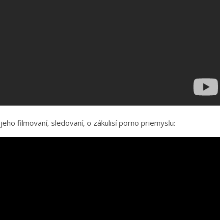
ho filmovaní, sledovaní, o zákulisí porno priemyslu: