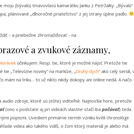
e moju (bývalú) tmavovlasú kamarátku Janku z Petržalky. „Bývalú“
apa, plánované „dlhoročné priateľstvo“ z jej strany úplne padlo.
ždiť – a priebežne zhromažďovať – na
brazové a zvukové záznamy,
Morávek
účinkujem. Resp. tie, ktoré je možné nájsť. Pretože tie
é tie „Televízne noviny“ na markíze, „
Druhý dych
“ ako celý seriál, 
o mám na triku… to už nikto nikdy dokopy ani online nedá. A načo
audio zdroje, ktoré sú (ešte) viditeľné. Najnovšie hore, pretože
ať
(ono v podstate aj pri videách vlastne stačí iba
počúvať
) teda
nými popismi. Uvediem primárne termín vzniku kvôli chronológii
náhľade videa ako takého vidíš, o čom ktorý materiál je alebo má