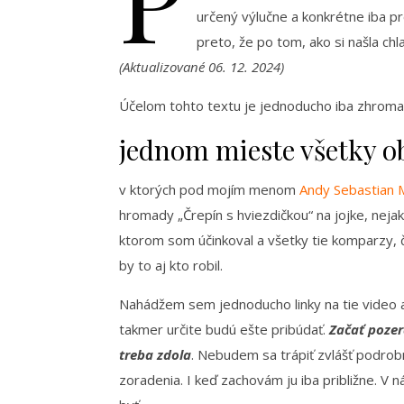
určený výlučne a konkrétne iba pr
preto, že po tom, ako si našla chl
(Aktualizované 06. 12. 2024)
Účelom tohto textu je jednoducho iba zhroma
jednom mieste všetky o
v ktorých pod mojím menom
Andy Sebastian 
hromady „Črepín s hviezdičkou“ na jojke, nejak
ktorom som účinkoval a všetky tie komparzy, č
by to aj kto robil.
Nahádžem sem jednoducho linky na tie video a 
takmer určite budú ešte pribúdať.
Začať pozer
treba zdola
. Nebudem sa trápiť zvlášť podrob
zoradenia. I keď zachovám ju iba približne. V 