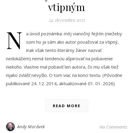
vtipným
24. decembra 2025
N
a úvod poznámka: môj vianočný fejtón (niežeby
som ho ja sám ako autor považoval za vtipný,
inak však tento literárny žáner nazvať
nedokážem) nemá tendenciu ašpirovať na pobavenie
niekoho. Vlastne mal pobaviť len autora, čo mu však tiež
nijako zvlášť nevyšlo. O tom viac na konci textu. (Pôvodne
publikované 24. 12. 2014, aktualizované 01. 01. 2026)
READ MORE
Andy Morávek
No Comments