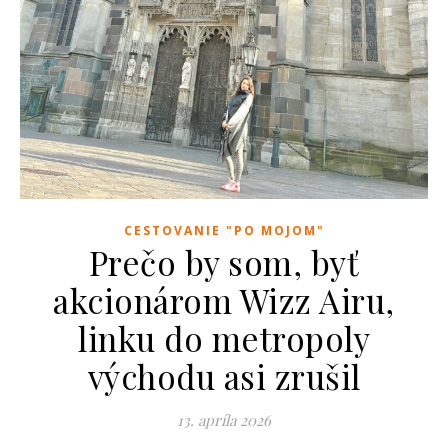
CESTOVANIE "PO MOJOM"
Prečo by som, byť
akcionárom Wizz Airu,
linku do metropoly
východu asi zrušil
13. apríla 2026