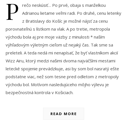
P
rečo neskúsiť… Po prvé, obaja s manželkou
Adrianou lietame veľmi radi. Po druhé, cenu letenky
z Bratislavy do Košíc je možné nájsť za cenu
porovnateľnú s lístkom na vlak. A po tretie, metropola
východu bola aj pre moje väzby z minulosti * naším
výhľadovým výletným cieľom už nejaký čas. Tak sme sa
preleteli. A teda nedá mi nenapísať, že byť vlastníkom akcií
Wizz Airu, ktorý medzi našimi dvoma najväčšími mestami
letecké spojenie prevádzkuje, asi by som bol nasratý ešte
podstatne viac, než som tesne pred odletom z metropoly
východu bol. Motívom nasledujúceho môjho výlevu je
bezpečnostná kontrola v Košiciach.
READ MORE