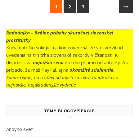
1
2
3
Radodajka – Reálne príbehy skutočnej slovenskej
prostitútky
Kniha natoľko šokujúca a kontroverzná, že v e-verzii od
uvedenia na trh trhá slovenské rekordy v čítanosti! K
dispozícii za
najnižšiu cenu
na trhu priamo od autorky. A v
prípade, že máš PayPal, aj na
okamžité stiahnutie
.
Samozrejme, na rozdiel od iných zdrojov, tu ide vždy o
najnovšie, najaktuálnejšie vydanie.
TÉMY BLOGOV/SEKCIE
Andyho svet