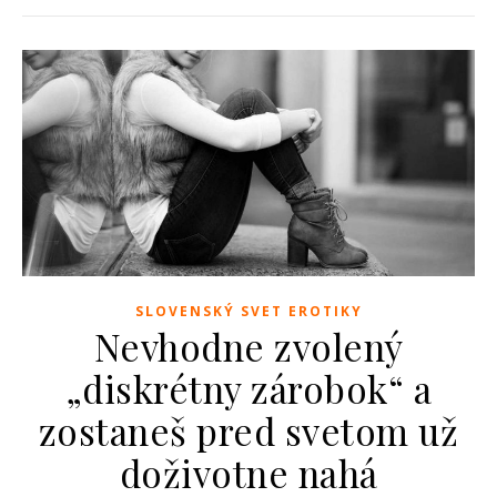
SLOVENSKÝ SVET EROTIKY
Nevhodne zvolený
„diskrétny zárobok“ a
zostaneš pred svetom už
doživotne nahá