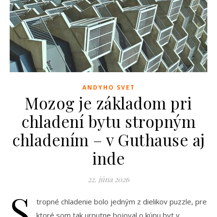
ANDYHO SVET
Mozog je základom pri
chladení bytu stropným
chladením – v Guthause aj
inde
22. júna 2026
S
tropné chladenie bolo jedným z dielikov puzzle, pre
ktoré som tak urputne bojoval o kúpu byt v