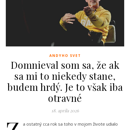
ANDYHO SVET
Domnieval som sa, že ak
sa mi to niekedy stane,
budem hrdý. Je to však iba
otravné
18. apríla 2026
Z
a ostatný cca rok sa toho v mojom živote udialo