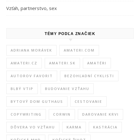
Vzťah, partnerstvo, sex
TÉMY PODĽA ZNAČIEK
ADRIANA MORÁVEK
AMATERI.COM
AMATERI.CZ
AMATERI.SK
AMATÉRI
AUTOROV FAVORIT
BEZOHĽADNÍ CYKLISTI
BLBÝ VTIP
BUDOVANIE VZŤAHU
BYTOVÝ DOM GUTHAUS
CESTOVANIE
COPYWRITING
CORWIN
DAROVANIE KRVI
DÔVERA VO VZŤAHU
KARMA
KASTRÁCIA
KOŠICKÁ MHD
KOŠICKÝ ŽIVOT