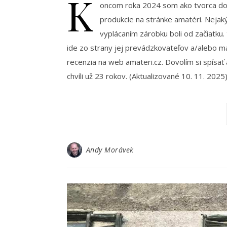
K
oncom roka 2024 som ako tvorca do
produkcie na stránke amatéri. Nejaký 
vyplácaním zárobku boli od začiatku. *
ide zo strany jej prevádzkovateľov a/alebo ma
recenzia na web amateri.cz. Dovolím si spísať 
chvíli už 23 rokov. (Aktualizované 10. 11. 2025
Andy Morávek