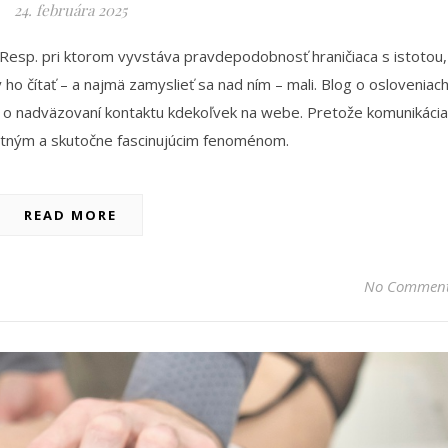
24. februára 2025
a. Resp. pri ktorom vyvstáva pravdepodobnosť hraničiaca s istotou,
by ho čítať – a najmä zamyslieť sa nad ním – mali. Blog o osloveniac
ne, o nadväzovaní kontaktu kdekoľvek na webe. Pretože komunikácia
tatným a skutočne fascinujúcim fenoménom.
READ MORE
No Commen