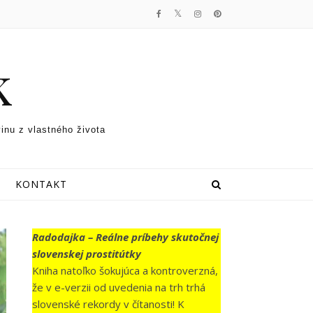
k
vinu z vlastného života
KONTAKT
Radodajka – Reálne príbehy skutočnej
slovenskej prostitútky
Kniha natoľko šokujúca a kontroverzná,
že v e-verzii od uvedenia na trh trhá
slovenské rekordy v čítanosti! K