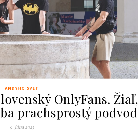
ANDYHO SVET
slovenský OnlyFans. Žiaľ
 iba prachsprostý podvod
9. júna 2025