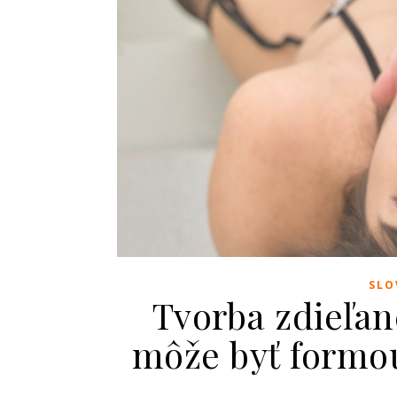
SLO
Tvorba zdieľa
môže byť formo