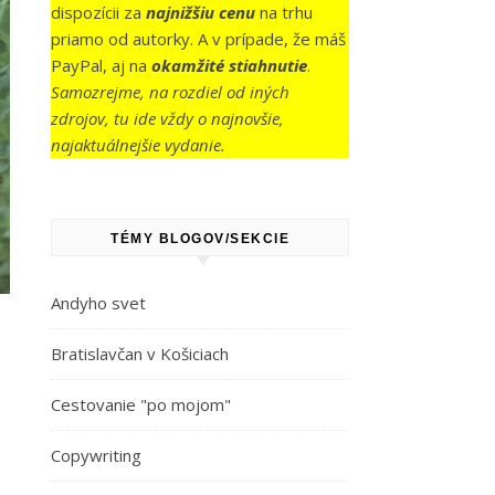
dispozícii za
najnižšiu cenu
na trhu
priamo od autorky. A v prípade, že máš
PayPal, aj na
okamžité stiahnutie
.
Samozrejme, na rozdiel od iných
zdrojov, tu ide vždy o najnovšie,
najaktuálnejšie vydanie.
TÉMY BLOGOV/SEKCIE
Andyho svet
Bratislavčan v Košiciach
Cestovanie "po mojom"
Copywriting