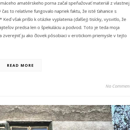
máceho amatérskeho porna začal speňažovať materiál z vlastnej
čas to relatívne fungovalo napriek faktu, že isté ťahanice s
 Keď však prišlo k otázke vyplatenia (ďalšej) tisícky, vysvitlo, že
jiteľov predsa len o špekuláciu a podvod. Toto je teda moja
a zverejniť ju ako človek pôsobiaci v erotickom priemysle v tejto
)
READ MORE
No Commen