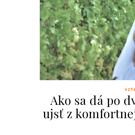
VZŤ
Ako sa dá po d
ujsť z komfortnej