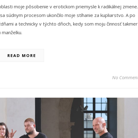
 oblasti moje pôsobenie v erotickom priemysle k radikálnej zmene.
 sa súdnym procesom ukončilo moje stíhanie za kupliarstvo. A po
ždňami a technicky v týchto dňoch, kedy som moju činnosť takmer
ú manželku.
READ MORE
No Commen