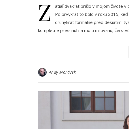
Z
atiaľ dvakrát prišlo v mojom živote v
Po prvýkrát to bolo v roku 2015, keď
druhýkrát formálne pred desiatimi tý
kompletne presunul na moju milovanú, čerstv
Andy Morávek