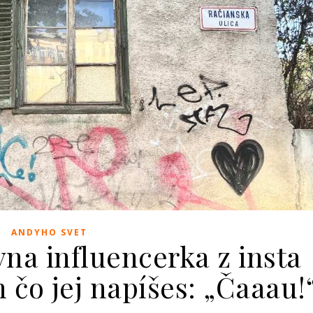
ANDYHO SVET
vna influencerka z insta
n čo jej napíšes: „Čaaau!