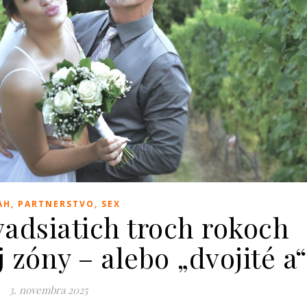
AH, PARTNERSTVO, SEX
vadsiatich troch rokoch
 zóny – alebo „dvojité a“
3. novembra 2025