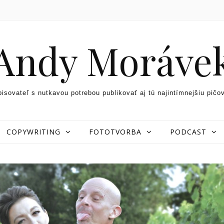
Andy Moráve
pisovateľ s nutkavou potrebou publikovať aj tú najintímnejšiu pičo
COPYWRITING
FOTOTVORBA
PODCAST