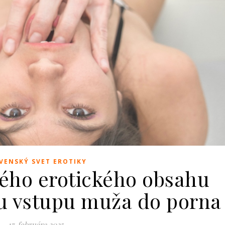
VENSKÝ SVET EROTIKY
ného erotického obsahu
u vstupu muža do porna
17. februára 2025