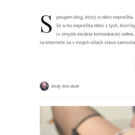
S
pisujem blog, ktorý si nikto neprečít
že si ho neprečíta nikto z tých, ktorí 
(v zmysle iniciácie komunikácie) onli
na internete sa v mojich očiach stáva samos
Andy Morávek