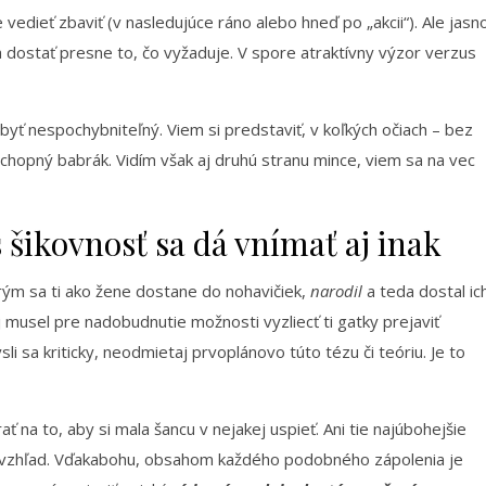
vedieť zbaviť (v nasledujúce ráno alebo hneď po „akcii“). Ale jasn
dostať presne to, čo vyžaduje. V spore atraktívny výzor verzus
ť nespochybniteľný. Viem si predstaviť, v koľkých očiach – bez
chopný babrák. Vidím však aj druhú stranu mince, viem sa na vec
 šikovnosť sa dá vnímať aj inak
rým sa ti ako žene dostane do nohavičiek,
narodil
a teda dostal ic
musel pre nadobudnutie možnosti vyzliecť ti gatky prejaviť
sli sa kriticky, neodmietaj prvoplánovo túto tézu či teóriu. Je to
na to, aby si mala šancu v nejakej uspieť. Ani tie najúbohejšie
vzhľad. Vďakabohu, obsahom každého podobného zápolenia je