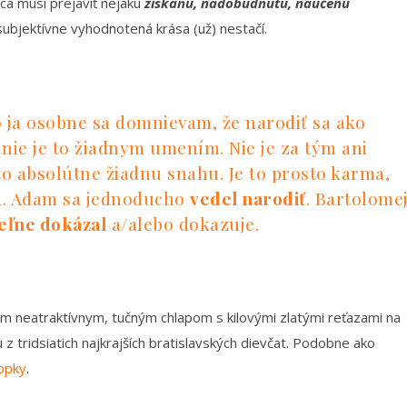
aca musí prejaviť nejakú
získanú, nadobudnutú, naučenú
 subjektívne vyhodnotená krása (už) nestačí.
 ja osobne sa domnievam, že narodiť sa ako
o nie je to žiadnym umením. Nie je za tým ani
o absolútne žiadnu snahu. Je to prosto karma,
ud. Adam sa jednoducho
vedel narodiť
. Bartolome
eľne dokázal
a/alebo dokazuje.
m neatraktívnym, tučným chlapom s kilovými zlatými reťazami na
 z tridsiatich najkrajších bratislavských dievčat. Podobne ako
opky
.