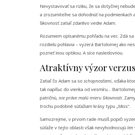
Nevystavovať sa riziku, že sa dotyčnej nebude 
a zrozumiteľne sa dohodnúť na podmienkach a 
šikovnosť zatiaľ zdanlivo vedie Adam.
Rozumiem opísanému pohľadu na vec. Zdá sa by
rozdielu pohlavia – vyzerá Bartolomej ako nes
pozrieť inou optikou. A síce nasledovnou.
Atraktívny výzor verzus
Zatiaľ čo Adam sa so
schopnosťami
, vďaka kto
tak napíšuc do vienka od vesmíru… Bartolomej 
patričnú,
nie práve malú mieru šikovnosti
. Zamy
trochu podobné súťažiam krásy typu „Miss“.
Samozrejme, v prvom rade musíš popiči vyzerať 
súťaže v tejto oblasti však nevyhodnocujú
len