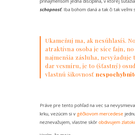
prinajmenšom jedna disciplína, v ktorej súťaži
schopnosť
. Iba bohom daná a tak či tak veľmi
Ukameňuj ma, ak nesúhlasíš. No
atraktívna osoba je síce fajn, n
najmenšia zásluha, nevyžaduje t
dar vesmíru, je to (šťastný) os
vlastnú šikovnosť
nespochybnit
Práve pre tento pohľad na vec sa nevysmieva
krku, vezúcim si v
géčkovom mercedese
jednu
neznevažujem, vlastne skôr
obdivujem zlatok
Verím, že moje