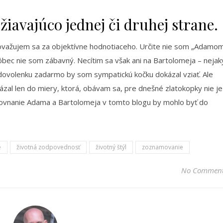
iavajúco jednej či druhej strane.
ovažujem sa za objektívne hodnotiaceho. Určite nie som „Adamo
bec nie som zábavný. Necítim sa však ani na Bartolomeja – nejak
dovolenku zadarmo by som sympatickú kočku dokázal vziať. Ale
zal len do miery, ktorá, obávam sa, pre dnešné zlatokopky nie je
ovnanie Adama a Bartolomeja v tomto blogu by mohlo byť do
e
životná zodpovednosť
životný štýl
zoznamovanie
No Commen