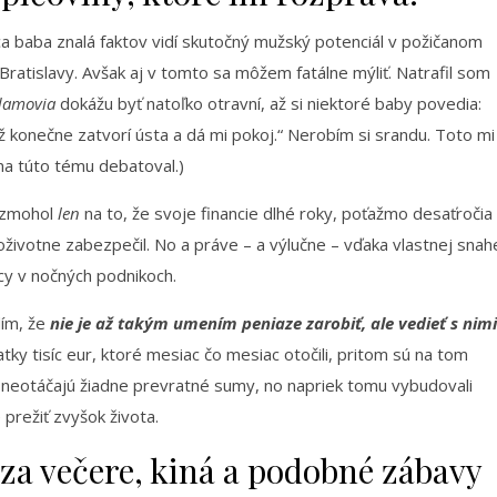
a baba znalá faktov vidí skutočný mužský potenciál v požičanom
Bratislavy. Avšak aj v tomto sa môžem fatálne mýliť. Natrafil som
damovia
dokážu byť natoľko otravní, až si niektoré baby povedia:
 konečne zatvorí ústa a dá mi pokoj.“ Nerobím si srandu. Toto mi
 na túto tému debatoval.)
a zmohol
len
na to, že svoje financie dlhé roky, poťažmo desaťročia
doživotne zabezpečil. No a práve – a výlučne – vďaka vlastnej snah
cy v nočných podnikoch.
dím, že
nie je až takým umením peniaze zarobiť, ale vedieť s nimi
atky tisíc eur, ktoré mesiac čo mesiac otočili, pritom sú na tom
 neotáčajú žiadne prevratné sumy, no napriek tomu vybudovali
prežiť zvyšok života.
za večere, kiná a podobné zábavy