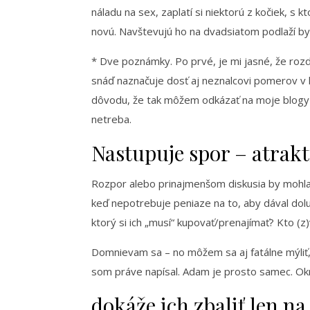
náladu na sex, zaplatí si niektorú z kočiek, s 
novú. Navštevujú ho na dvadsiatom podlaží b
* Dve poznámky. Po prvé, je mi jasné, že rozd
snáď naznačuje dosť aj neznalcovi pomerov v 
dôvodu, že tak môžem odkázať na moje blogy o
netreba.
Nastupuje spor – atrakt
Rozpor alebo prinajmenšom diskusia by mohla 
keď nepotrebuje peniaze na to, aby dával dolu
ktorý si ich „musí“ kupovať/prenajímať? Kto (z)
Domnievam sa – no môžem sa aj fatálne mýliť,
som práve napísal. Adam je prosto samec. Ok
dokáže ich zbaliť len na