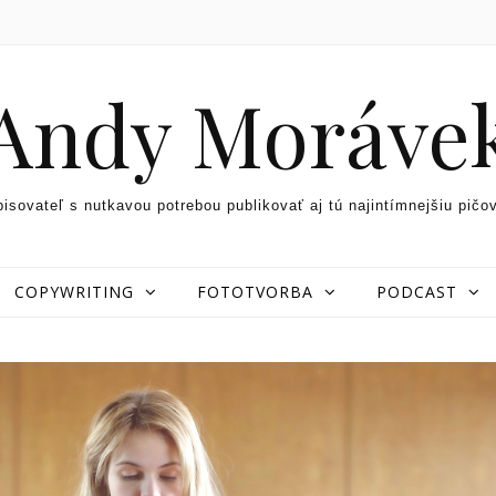
Andy Moráve
pisovateľ s nutkavou potrebou publikovať aj tú najintímnejšiu pičo
COPYWRITING
FOTOTVORBA
PODCAST