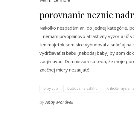
porovnanie neznie nadrž
Nakoľko nespadám ani do jednej kategórie, p
– nemám prvoplánovo atraktívny výzor a už vô
ten majetok som síce vybudoval a snáď aj na 
vydržiavať si babu (nebodaj baby) by som doká
zaujímavou. Domnievam sa teda, že moje por
značnej miery nezaujaté.
blbý vtip
budovanie vzťahu
kritické mysleni
By
Andy Morávek