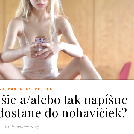
AH, PARTNERSTVO, SEX
jšie a/alebo tak napíšuc
 dostane do nohavičiek?
10. februára 2025