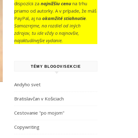
dispozícii za
najnižšiu cenu
na trhu
priamo od autorky. A v prípade, že máš
PayPal, aj na
okamžité stiahnutie
.
Samozrejme, na rozdiel od iných
zdrojov, tu ide vždy o najnovšie,
najaktuálnejšie vydanie.
TÉMY BLOGOV/SEKCIE
Andyho svet
Bratislavčan v Košiciach
Cestovanie "po mojom"
Copywriting