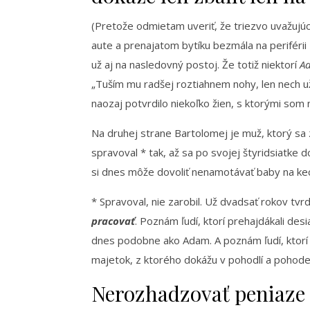
(Pretože odmietam uveriť, že triezvo uvažujúc
aute a prenajatom bytíku bezmála na periférii 
už aj na nasledovný postoj. Že totiž niektorí
A
„Tuším mu radšej roztiahnem nohy, len nech už
naozaj potvrdilo niekoľko žien, s ktorými som
Na druhej strane Bartolomej je muž, ktorý s
spravoval * tak, až sa po svojej štyridsiatke 
si dnes môže dovoliť nenamotávať baby na ke
* Spravoval, nie zarobil. Už dvadsať rokov tvr
pracovať
. Poznám ľudí, ktorí prehajdákali desi
dnes podobne ako Adam. A poznám ľudí, ktorí
majetok, z ktorého dokážu v pohodlí a pohode 
Nerozhadzovať peniaze 