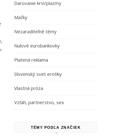
Darovanie krvi/plazmy
Mačky
e
Nezaraditeľné témy
e,
Nulové eurobankovky
h
Platená reklama
Slovenský svet erotiky
Vlastná próza
Vzťah, partnerstvo, sex
TÉMY PODĽA ZNAČIEK