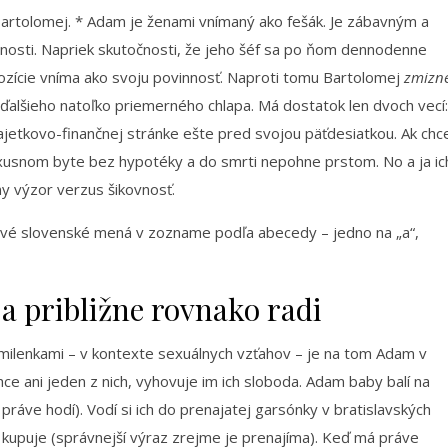
Bartolomej. * Adam je ženami vnímaný ako fešák. Je zábavným a
sti. Napriek skutočnosti, že jeho šéf sa po ňom dennodenne
 pozície vníma ako svoju povinnosť. Naproti tomu Bartolomej
zmizn
ďalšieho natoľko priemerného chlapa. Má dostatok len dvoch vecí:
jetkovo-finančnej stránke ešte pred svojou päťdesiatkou. Ak chc
uxusnom byte bez hypotéky a do smrti nepohne prstom. No a ja ic
y výzor verzus šikovnosť.
prvé slovenské mená v zozname podľa abecedy – jedno na „a“,
a približne rovnako radi
ilenkami – v kontexte sexuálnych vzťahov – je na tom Adam v
ce ani jeden z nich, vyhovuje im ich sloboda. Adam baby balí na
práve hodí). Vodí si ich do prenajatej garsónky v bratislavských
 kupuje (správnejší výraz zrejme je prenajíma). Keď má práve