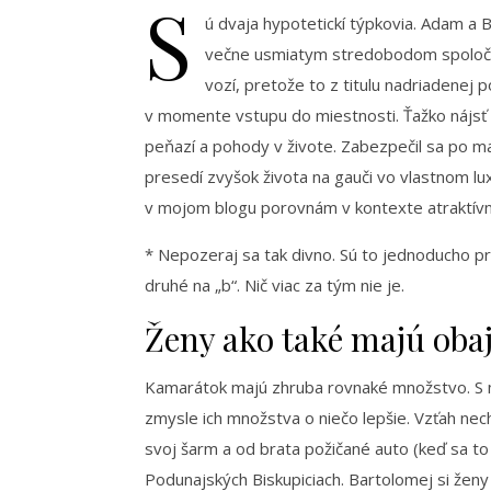
S
ú dvaja hypotetickí týpkovia. Adam a 
večne usmiatym stredobodom spoločno
vozí, pretože to z titulu nadriadenej
v momente vstupu do miestnosti. Ťažko nájsť 
peňazí a pohody v živote. Zabezpečil sa po ma
presedí zvyšok života na gauči vo vlastnom l
v mojom blogu porovnám v kontexte atraktívn
* Nepozeraj sa tak divno. Sú to jednoducho 
druhé na „b“. Nič viac za tým nie je.
Ženy ako také majú obaj
Kamarátok majú zhruba rovnaké množstvo. S m
zmysle ich množstva o niečo lepšie. Vzťah nech
svoj šarm a od brata požičané auto (keď sa to 
Podunajských Biskupiciach. Bartolomej si ženy