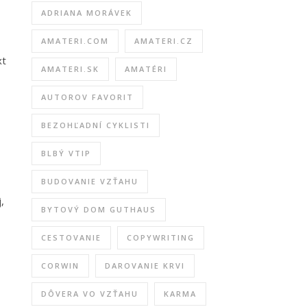
ADRIANA MORÁVEK
AMATERI.COM
AMATERI.CZ
xt
AMATERI.SK
AMATÉRI
AUTOROV FAVORIT
BEZOHĽADNÍ CYKLISTI
BLBÝ VTIP
BUDOVANIE VZŤAHU
,
BYTOVÝ DOM GUTHAUS
CESTOVANIE
COPYWRITING
CORWIN
DAROVANIE KRVI
DÔVERA VO VZŤAHU
KARMA