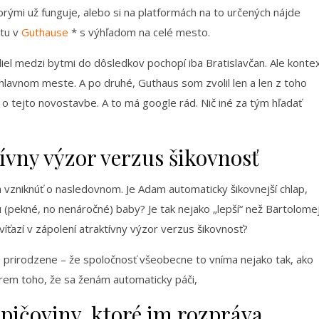
ktorými už funguje, alebo si na platformách na to určených nájde
ytu v
Guthause
* s výhľadom na celé mesto.
iel medzi bytmi do dôsledkov pochopí iba Bratislavčan. Ale konte
hlavnom meste. A po druhé, Guthaus som zvolil len a len z toho
 tejto novostavbe. A to má google rád. Nič iné za tým hľadať
ívny výzor verzus šikovnosť
vzniknúť o nasledovnom. Je Adam automaticky šikovnejší chlap,
 (pekné, no nenáročné) baby? Je tak nejako „lepší“ než Bartolomej
víťazí v zápolení atraktívny výzor verzus šikovnosť?
 prirodzene – že spoločnosť všeobecne to vníma nejako tak, ako
rem toho, že sa ženám automaticky páči,
 pičoviny, ktoré im rozpráva.