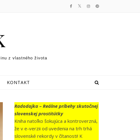
k
vinu z vlastného života
KONTAKT
Radodajka – Reálne príbehy skutočnej
slovenskej prostitútky
Kniha natoľko šokujúca a kontroverzná,
že v e-verzii od uvedenia na trh trhá
slovenské rekordy v čítanosti! K