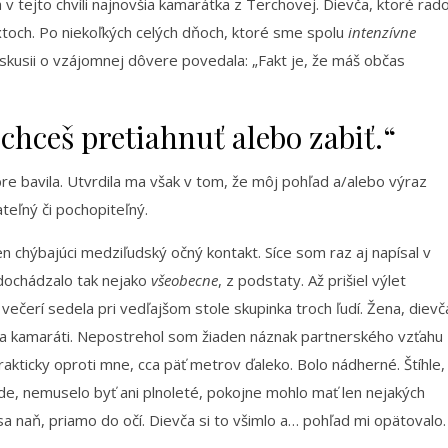
 tejto chvíli najnovšia kamarátka z Terchovej. Dievča, ktoré rad
toch. Po niekoľkých celých dňoch, ktoré sme spolu
intenzívne
 diskusii o vzájomnej dôvere povedala: „Fakt je, že máš občas
chceš pretiahnuť alebo zabiť.“
e bavila. Utvrdila ma však v tom, že môj pohľad a/alebo výraz
teľný či pochopiteľný.
 chýbajúci medziľudský očný kontakt. Síce som raz aj napísal v
edochádzalo tak nejako
všeobecne
, z podstaty. Až prišiel výlet
 večerí sedela pri vedľajšom stole skupinka troch ľudí. Žena, dievč
ba kamaráti. Nepostrehol som žiaden náznak partnerského vzťahu
kticky oproti mne, cca päť metrov ďaleko. Bolo nádherné. Štíhle,
de, nemuselo byť ani plnoleté, pokojne mohlo mať len nejakých
a naň, priamo do očí. Dievča si to všimlo a… pohľad mi opätovalo.