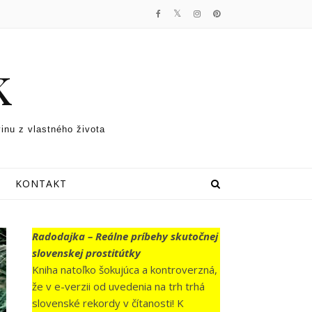
k
vinu z vlastného života
KONTAKT
Radodajka – Reálne príbehy skutočnej
slovenskej prostitútky
Kniha natoľko šokujúca a kontroverzná,
že v e-verzii od uvedenia na trh trhá
slovenské rekordy v čítanosti! K