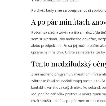
Po chvíli, kedy sme sa obaja venovali spoločno
A po pár minútach znov
Potom sa slečna zdvihla a išla si naložiť (ďal
som si uvedomil, ako nádherne odvážne, bezp
alebo predpokladu, že sa jej možno páčim ako
uprene na mňa díva. Určite sa netvárila, že by
Tento medziľudský očný
Z animačného programu v miestnom mini amfit
zábradlie čakal na zvyšok mojej partie. Dievč
kontakt trval znova celých niekoľko sekúnd, p
Môj pohľad naň však pretrval a vďaka tomu sa 
chvíli netušili – keď sa po pár metroch za mno