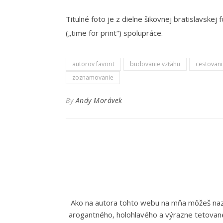
Titulné foto je z dielne šikovnej bratislavsk
(„time for print“) spolupráce.
autorov favorit
budovanie vzťahu
cestovani
zoznamovanie
By
Andy Morávek
Ako na autora tohto webu na mňa môžeš nazer
arogantného, holohlavého a výrazne tetované