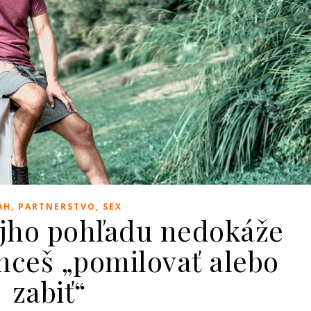
AH, PARTNERSTVO, SEX
ojho pohľadu nedokáže
 chceš „pomilovať alebo
zabiť“