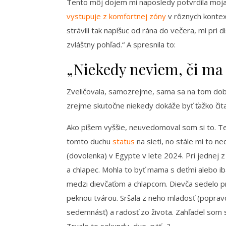
Tento môj dojem mi naposledy potvrdila moja v
vystupuje z komfortnej zóny
v rôznych kontex
strávili tak napíšuc od rána do večera, mi pri
zvláštny pohľad.“ A spresnila to:
„Niekedy neviem, či ma 
Zveličovala, samozrejme, sama sa na tom dobr
zrejme skutočne niekedy dokáže byť ťažko čita
Ako píšem vyššie, neuvedomoval som si to. Ten
tomto duchu
status
na sieti, no stále mi to n
(dovolenka) v Egypte v lete 2024. Pri jednej z
a chlapec. Mohla to byť mama s deťmi alebo i
medzi dievčaťom a chlapcom. Dievča sedelo pra
peknou tvárou. Sršala z neho mladosť (poprav
sedemnásť) a radosť zo života. Zahľadel som s
Trvalo to sekundu, dve, päť…?