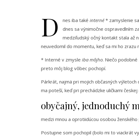
D
nes iba také
interné
* zamyslenie sa.
dnes sa výnimočne ospravedlním za 
medziľudský očný kontakt stala až n
neuvedomil do momentu, keď sa mi ho zrazu 
* Interné v zmysle
iba môjho
. Niečo podobné
preto môj blog vôbec pochopí.
Párkrát, najmä pri mojich občasných výletoch d
ma poteší, keď pri prechádzke uličkami českej
obyčajný, jednoduchý m
medzi mnou a oprotiidúcou osobou ženského po
Postupne som pochopil (bolo mi to viackrát v