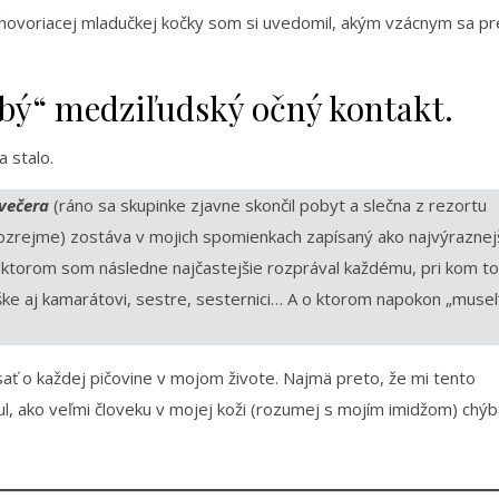
 hovoriacej mladučkej kočky som si uvedomil, akým vzácnym sa pr
lbý“ medziľudský očný kontakt.
a stalo.
 večera
(ráno sa skupinke zjavne skončil pobyt a slečna z rezortu
amozrejme) zostáva v mojich spomienkach zapísaný ako najvýraznej
 ktorom som následne najčastejšie rozprával každému, pri kom to
ške aj kamarátovi, sestre, sesternici… A o ktorom napokon „musel
ať o každej pičovine v mojom živote. Najmä preto, že mi tento
l, ako veľmi človeku v mojej koži (rozumej s mojím imidžom) chýb