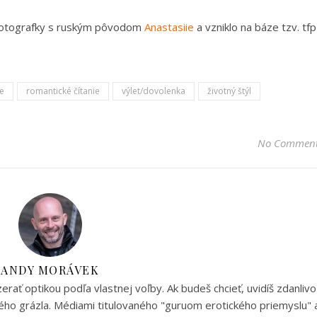
ej fotografky s ruským pôvodom
Anastasiie
a vzniklo na báze tzv. tfp
e
romantické čítanie
výlet/dovolenka
životný štýl
No Commen
ANDY MORÁVEK
ať optikou podľa vlastnej voľby. Ak budeš chcieť, uvidíš zdanlivo
ho grázla. Médiami titulovaného "guruom erotického priemyslu" 