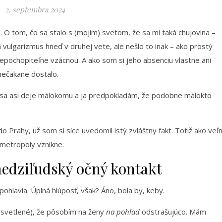
2. septembra 2024
 O tom, čo sa stalo s (mojím) svetom, že sa mi taká chujovina –
vulgarizmus hneď v druhej vete, ale nešlo to inak – ako prostý
epochopiteľne vzácnou. A ako som si jeho absenciu vlastne ani
nečakane dostalo.
 sa asi deje málokomu a ja predpokladám, že podobne málokto
o Prahy, už som si síce uvedomil istý zvláštny fakt. Totiž ako veľ
 metropoly vznikne.
edziľudský očný kontakt
hlavia. Úplná hlúposť, však? Áno, bola by, keby.
ysvetlené), že pôsobím na ženy
na pohľad
odstrašujúco. Mám