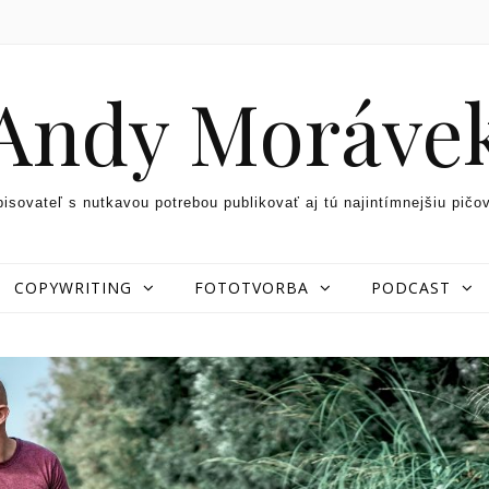
Andy Moráve
pisovateľ s nutkavou potrebou publikovať aj tú najintímnejšiu pičo
COPYWRITING
FOTOTVORBA
PODCAST