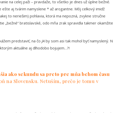
vanie na celej paži – pravdaže, to všetko je dnes už úplne bežné.
 ešte aj tvárim namyslene * až arogantne. Môj celkový imidž
akej to neriešim) pohlavia, ktorá ma nepozná, zvykne stručne
, tie „bežné“ bratislavské, odo mňa zrak spravidla takmer okamžite
kážem predstaviť, na čo
JA
by som asi tak mohol byť namyslený. N
 ktorým aktuálne aj dlhodobo bojujem…?!
hšia ako sekundu sa preto pre mňa behom času
oň na Slovensku. Netuším, prečo je tomu v