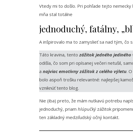
Vtedy mi to došlo. Pri pohľade tejto nemecky
mňa stal totálne
jednoduchý, fatálny, „b
A inšpirovalo ma to zamyslieť sa nad tým, čo s
Táto kravina, tento
zážitok jedného jediného
odišla, čo som pri opísanej večeri netušil, s
a
najviac emotívny zážitok z celého výletu
. O
bolo aspoň trošku relevantné: najlepšej kamo
vzniknúť tento blog.
Nie (iba) preto, že mám nutkavú potrebu napís
jednoduchý, priam
hlúpučký
zážitok pripomenu
ten základný medziľudský očný kontakt.