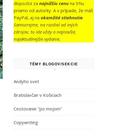
dispozícii za
najnižšiu cenu
na trhu
priamo od autorky. A v prípade, že máš
PayPal, aj na
okamžité stiahnutie
.
Samozrejme, na rozdiel od iných
zdrojov, tu ide vždy o najnovšie,
najaktuálnejšie vydanie.
TÉMY BLOGOV/SEKCIE
Andyho svet
Bratislavčan v Košiciach
Cestovanie "po mojom"
Copywriting