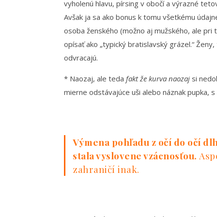
vyholenú hlavu, pírsing v obočí a výrazné teto
Avšak ja sa ako bonus k tomu všetkému údajne
osoba ženského (možno aj mužského, ale pri t
opísať ako „typický bratislavský grázel.“ Ženy
odvracajú.
* Naozaj, ale teda
fakt že kurva naozaj
si nedo
mierne odstávajúce uši alebo náznak pupka, s
Výmena pohľadu z očí do očí dl
stala vyslovene vzácnosťou.
Asp
zahraničí inak.