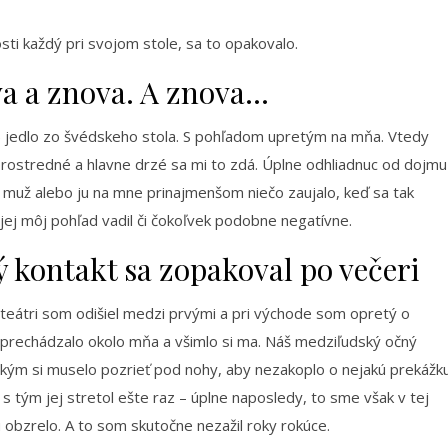
sti každý pri svojom stole, sa to opakovalo.
a a znova. A znova…
šie) jedlo zo švédskeho stola. S pohľadom upretým na mňa. Vtedy
rostredné a hlavne drzé sa mi to zdá. Úplne odhliadnuc od dojmu
 muž alebo ju na mne prinajmenšom niečo zaujalo, keď sa tak
 jej môj pohľad vadil či čokoľvek podobne negatívne.
 kontakt sa zopakoval po večeri
eátri som odišiel medzi prvými a pri východe som opretý o
a prechádzalo okolo mňa a všimlo si ma. Náš medziľudský očný
okým si muselo pozrieť pod nohy, aby nezakoplo o nejakú prekážku
s tým jej stretol ešte raz – úplne naposledy, to sme však v tej
u obzrelo. A to som skutočne nezažil roky rokúce.