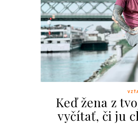
VZŤ
Keď žena z tv
vyčítať, či ju