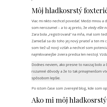
Môj hladkosrstý foxter
Viac mi nikto nechcel povedať. Medzi mnou a 
som nerozumel – a to aj preto, že
vtedy ešte n
Zara bola „registrovaná“ na mňa, mal som teda
Zamiešal sa do toho jej nový priateľ a ten mi 
som tiež už nový vzťah a nechcel som potenciál
najmilovanejšie zviera predsa len nestojí. Vzd
Dodnes neviem, ako presne to naozaj bolo a čo
rozumné dôvody a že to tak prinajmenšom vte
spôsobom lepšie.
Po istom čase som zverejnil blog, kde som opís
Ako mi môj hladkosrstý 