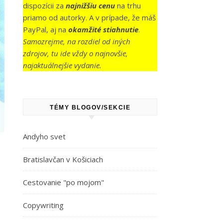
dispozícii za
najnižšiu cenu
na trhu
priamo od autorky. A v prípade, že máš
PayPal, aj na
okamžité stiahnutie
.
Samozrejme, na rozdiel od iných
zdrojov, tu ide vždy o najnovšie,
najaktuálnejšie vydanie.
TÉMY BLOGOV/SEKCIE
Andyho svet
Bratislavčan v Košiciach
Cestovanie "po mojom"
Copywriting