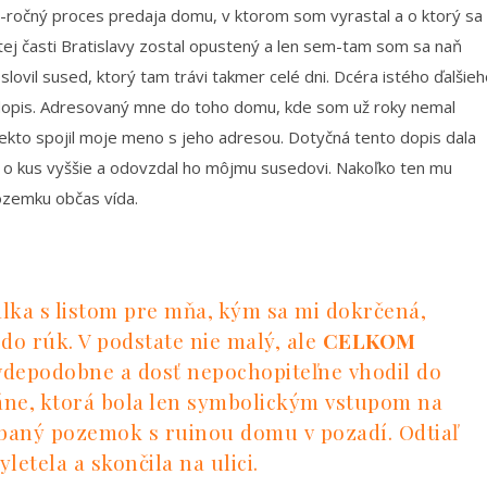
 15-ročný proces predaja domu, v ktorom som vyrastal a o ktorý sa
tej časti Bratislavy zostal opustený a len sem-tam som sa naň
oslovil sused, ktorý tam trávi takmer celé dni. Dcéra istého ďalšie
dopis. Adresovaný mne do toho domu, kde som už roky nemal
iekto spojil moje meno s jeho adresou. Dotyčná tento dopis dala
el o kus vyššie a odovzdal ho môjmu susedovi. Nakoľko ten mu
pozemku občas vída.
lka s listom pre mňa, kým sa mi dokrčená,
o rúk. V podstate nie malý, ale
CELKOM
avdepodobne a dosť nepochopiteľne vhodil do
áne, ktorá bola len symbolickým vstupom na
baný pozemok s ruinou domu v pozadí. Odtiaľ
letela a skončila na ulici.