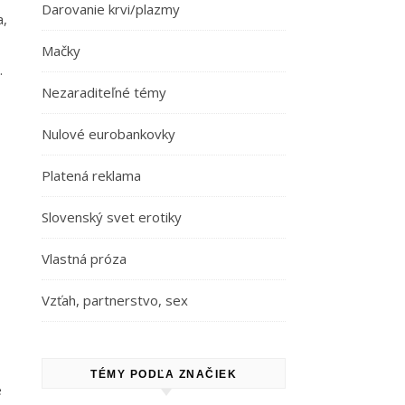
Darovanie krvi/plazmy
a,
Mačky
.
Nezaraditeľné témy
Nulové eurobankovky
Platená reklama
Slovenský svet erotiky
Vlastná próza
Vzťah, partnerstvo, sex
TÉMY PODĽA ZNAČIEK
e