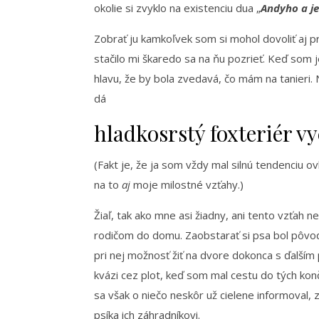
okolie si zvyklo na existenciu dua „
Andyho a j
Zobrať ju kamkoľvek som si mohol dovoliť aj pr
stačilo mi škaredo sa na ňu pozrieť. Keď som j
hlavu, že by bola zvedavá, čo mám na tanieri. N
dá
hladkosrstý foxteriér v
(Fakt je, že ja som vždy mal silnú tendenciu ovl
na to
aj
moje milostné vzťahy.)
Žiaľ, tak ako mne asi žiadny, ani tento vzťah 
rodičom do domu. Zaobstarať si psa bol pôvod
pri nej možnosť žiť na dvore dokonca s ďalší
kvázi cez plot, keď som mal cestu do tých kon
sa však o niečo neskôr už cielene informoval,
psíka ich záhradníkovi.