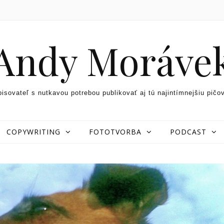
Andy Moráve
pisovateľ s nutkavou potrebou publikovať aj tú najintímnejšiu pičo
COPYWRITING
FOTOTVORBA
PODCAST