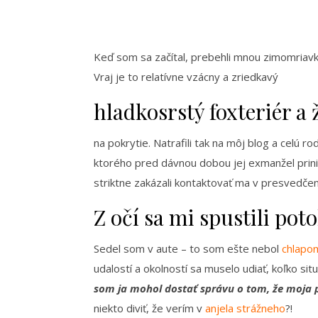
Keď som sa začítal, prebehli mnou zimomriavky
Vraj je to relatívne vzácny a zriedkavý
hladkosrstý foxteriér a 
na pokrytie. Natrafili tak na môj blog a celú ro
ktorého pred dávnou dobou jej exmanžel prinie
striktne zakázali kontaktovať ma v presvedčení
Z očí sa mi spustili poto
Sedel som v aute – to som ešte nebol
chlapo
udalostí a okolností sa muselo udiať, koľko s
som ja mohol dostať správu o tom, že moja p
niekto diviť, že verím v
anjela strážneho
?!