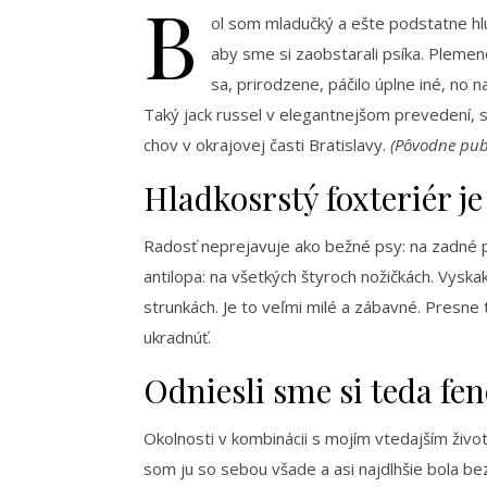
B
ol som mladučký a ešte podstatne hlú
aby sme si zaobstarali psíka. Plemeno
sa, prirodzene, páčilo úplne iné, no 
Taký jack russel v elegantnejšom prevedení, s
chov v okrajovej časti Bratislavy.
(Pôvodne publ
Hladkosrstý foxteriér j
Radosť neprejavuje ako bežné psy: na zadné pa
antilopa: na všetkých štyroch nožičkách. Vysk
strunkách. Je to veľmi milé a zábavné. Presne 
ukradnúť.
Odniesli sme si teda f
Okolnosti v kombinácii s mojím vtedajším živo
som ju so sebou všade a asi najdlhšie bola b