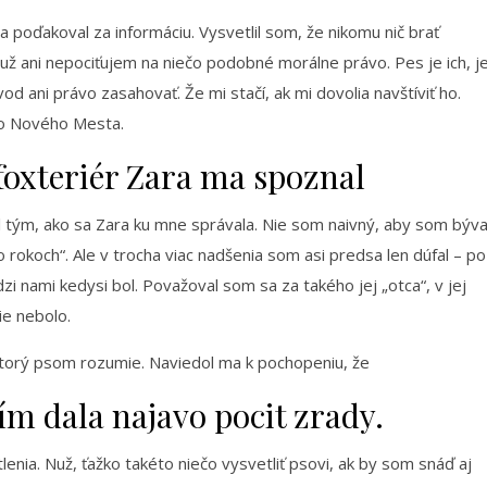
 poďakoval za informáciu. Vysvetlil som, že nikomu nič brať
už ani nepociťujem na niečo podobné morálne právo. Pes je ich, j
 ani právo zasahovať. Že mi stačí, ak mi dovolia navštíviť ho.
ho Nového Mesta.
foxteriér Zara ma spoznal
tým, ako sa Zara ku mne správala. Nie som naivný, aby som býva
 rokoch“. Ale v trocha viac nadšenia som asi predsa len dúfal – po
zi nami kedysi bol. Považoval som sa za takého jej „otca“, v jej
ie nebolo.
torý psom rozumie. Naviedol ma k pochopeniu, že
m dala najavo pocit zrady.
lenia. Nuž, ťažko takéto niečo vysvetliť psovi, ak by som snáď aj