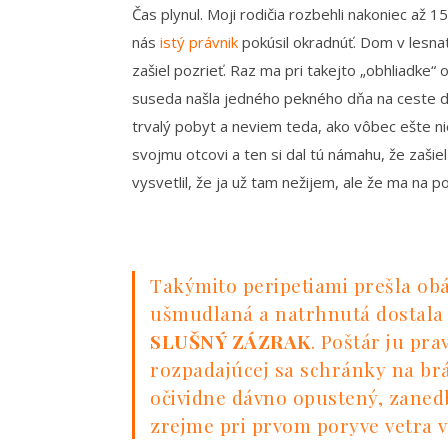
Čas plynul. Moji rodičia rozbehli nakoniec až
nás
istý právnik
pokúsil okradnúť. Dom v lesna
zašiel pozrieť. Raz ma pri takejto „obhliadke“ 
suseda našla jedného pekného dňa na ceste 
trvalý pobyt a neviem teda, ako vôbec ešte n
svojmu otcovi a ten si dal tú námahu, že zaši
vysvetlil, že ja už tam nežijem, ale že ma na 
Takýmito peripetiami prešla obá
ušmudlaná a natrhnutá dostala d
SLUŠNÝ ZÁZRAK
. Poštár ju pr
rozpadajúcej sa schránky na br
očividne dávno opustený, zaned
zrejme pri prvom poryve vetra vy