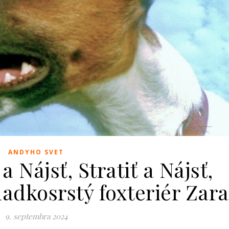
ANDYHO SVET
a Nájsť, Stratiť a Nájsť,
hladkosrstý foxteriér Zara
9. septembra 2024