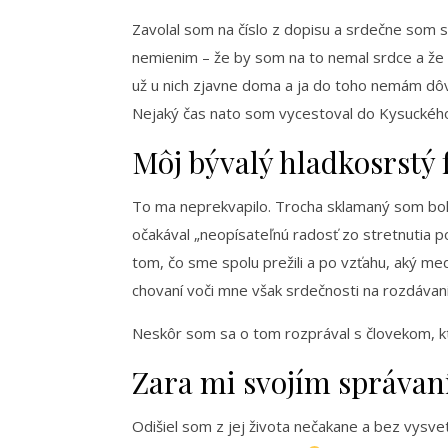
Zavolal som na číslo z dopisu a srdečne som sa
nemienim – že by som na to nemal srdce a že 
už u nich zjavne doma a ja do toho nemám dôvod
Nejaký čas nato som vycestoval do Kysucké
Môj bývalý hladkosrstý 
To ma neprekvapilo. Trocha sklamaný som bol 
očakával „neopísateľnú radosť zo stretnutia po
tom, čo sme spolu prežili a po vzťahu, aký med
chovaní voči mne však srdečnosti na rozdávan
Neskôr som sa o tom rozprával s človekom, k
Zara mi svojím správaní
Odišiel som z jej života nečakane a bez vysvet