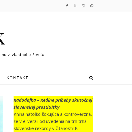
k
vinu z vlastného života
KONTAKT
Radodajka – Reálne príbehy skutočnej
slovenskej prostitútky
Kniha natoľko šokujúca a kontroverzná,
že v e-verzii od uvedenia na trh trhá
slovenské rekordy v čítanosti! K