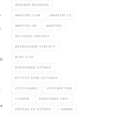
ADRIANA MORÁVEK
,
AMATERI.COM
AMATERI.CZ
AMATERI.SK
AMATÉRI
a
AUTOROV FAVORIT
BEZOHĽADNÍ CYKLISTI
BLBÝ VTIP
jú
BUDOVANIE VZŤAHU
BYTOVÝ DOM GUTHAUS
CESTOVANIE
COPYWRITING
CORWIN
DAROVANIE KRVI
la
DÔVERA VO VZŤAHU
KARMA