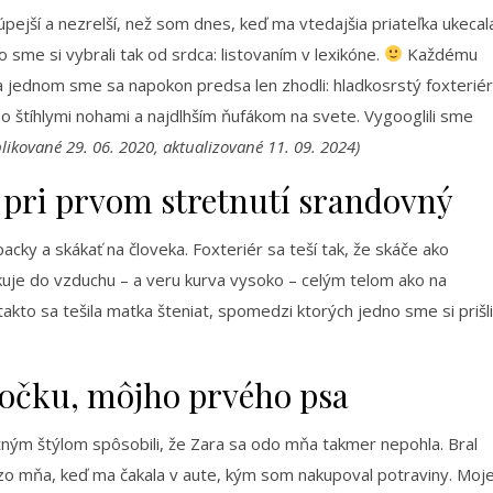
pejší a nezrelší, než som dnes, keď ma vtedajšia priateľka ukecal
 sme si vybrali tak od srdca: listovaním v lexikóne.
Každému
na jednom sme sa napokon predsa len zhodli: hladkosrstý foxteriér
o štíhlymi nohami a najdlhším ňufákom na svete. Vygooglili sme
ikované 29. 06. 2020, aktualizované 11. 09. 2024)
e pri prvom stretnutí srandovný
cky a skákať na človeka. Foxteriér sa teší tak, že skáče ako
akuje do vzduchu – a veru kurva vysoko – celým telom ako na
takto sa tešila matka šteniat, spomedzi ktorých jedno sme si prišli
enočku, môjho prvého psa
tným štýlom spôsobili, že Zara sa odo mňa takmer nepohla. Bral
ezo mňa, keď ma čakala v aute, kým som nakupoval potraviny. Moj