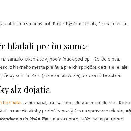
 a oblial ma studený pot. Pani z Kysúc mi písala, že majú fenku.
že hľadali pre ňu samca
dinu zarazilo. Okamžite aj podľa fotiek pochopili, že ide o psa,
sol z hlavného mesta pre ňu a pre ich spoločné deti. Tie jej ale
, že by som im Zaru (stále sa tak volala) bol okamžite zobral.
ky sĺz dojatia
m bez auta
– a nechápal, ako sa toto celé vôbec mohlo stať. Koľko
ituácií sa muselo akoby pretnúť v pravý čas na správnom mieste,
ab
radávna psia láska žije
a má sa dobre. Môže sa mi pri tomto