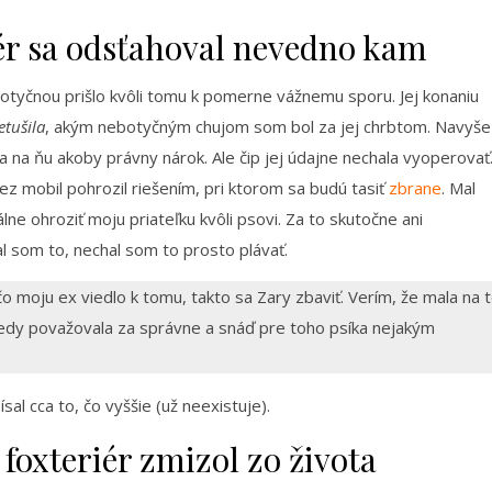
iér sa odsťahoval nevedno kam
dotyčnou prišlo kvôli tomu k pomerne vážnemu sporu. Jej konaniu
etušila
, akým nebotyčným chujom som bol za jej chrbtom. Navyše
 na ňu akoby právny nárok. Ale čip jej údajne nechala vyoperovať
cez mobil pohrozil riešením, pri ktorom sa budú tasiť
zbrane
. Mal
ne ohroziť moju priateľku kvôli psovi. Za to skutočne ani
al som to, nechal som to prosto plávať.
 moju ex viedlo k tomu, takto sa Zary zbaviť. Verím, že mala na 
dy považovala za správne a snáď pre toho psíka nejakým
al cca to, čo vyššie (už neexistuje).
foxteriér zmizol zo života