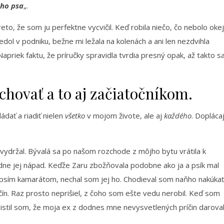
eho psa
„.
eto, že som ju perfektne vycvičil. Keď robila niečo, čo nebolo okej
edol v podniku, bežne mi ležala na kolenách a ani len nezdvihla
apriek faktu, že príručky spravidla tvrdia presný opak, až takto s
ychovať a to aj začiatočníkom.
ádať a riadiť nielen
všetko
v mojom živote, ale aj
každého
. Dopláca
nevydržal. Bývalá sa po našom rozchode z môjho bytu vrátila k
ne jej nápad. Keďže Zaru zbožňovala podobne ako ja a psík mal
m psím kamarátom, nechal som jej ho. Chodieval som naňho nakúkať
čín. Raz prosto neprišiel, z čoho som ešte vedu nerobil. Keď som
 zistil som, že moja ex z dodnes mne nevysvetlených príčin darova