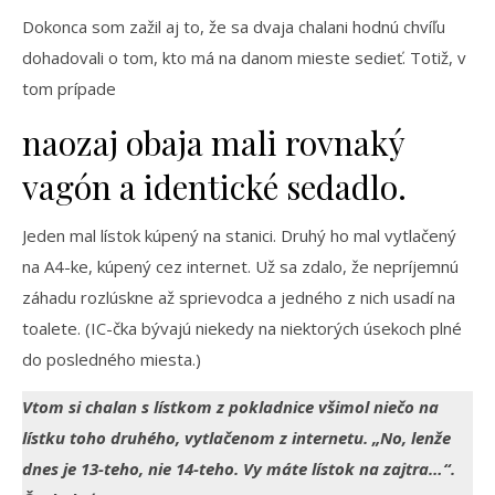
Dokonca som zažil aj to, že sa dvaja chalani hodnú chvíľu
dohadovali o tom, kto má na danom mieste sedieť. Totiž, v
tom prípade
naozaj obaja mali rovnaký
vagón a identické sedadlo.
Jeden mal lístok kúpený na stanici. Druhý ho mal vytlačený
na A4-ke, kúpený cez internet. Už sa zdalo, že nepríjemnú
záhadu rozlúskne až sprievodca a jedného z nich usadí na
toalete. (IC-čka bývajú niekedy na niektorých úsekoch plné
do posledného miesta.)
Vtom si chalan s lístkom z pokladnice všimol niečo na
lístku toho druhého, vytlačenom z internetu. „No, lenže
dnes je 13-teho, nie 14-teho. Vy máte lístok na zajtra…“.