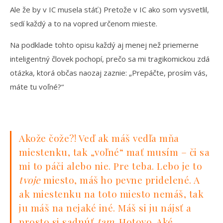
Ale že by v IC musela stáť.) Pretože v IC ako som vysvetlil,
sedí každý a to na vopred určenom mieste.
Na podklade tohto opisu každý aj menej než priemerne
inteligentný človek pochopí, prečo sa mi tragikomickou zdá
otázka, ktorá občas naozaj zaznie: „Prepáčte, prosím vás,
máte tu voľné?“
Akože čože?! Veď ak máš vedľa mňa
miestenku, tak „voľné“ mať musím – či sa
mi to páči alebo nie. Pre teba. Lebo je to
tvoje
miesto, máš ho pevne pridelené. A
ak miestenku na toto miesto nemáš, tak
ju máš na nejaké iné. Máš si ju nájsť a
prosto si sadnúť
tam
. Hotovo. Aké