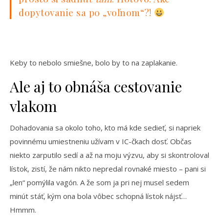
dopytovanie sa po „voľnom“?!
Keby to nebolo smiešne, bolo by to na zaplakanie.
Ale aj to obnáša cestovanie
vlakom
Dohadovania sa okolo toho, kto má kde sedieť, si napriek
povinnému umiestneniu užívam v IC-čkach dosť. Občas
niekto zarputilo sedí a až na moju výzvu, aby si skontroloval
lístok, zistí, že nám nikto nepredal rovnaké miesto – pani si
„len“ pomýlila vagón. A že som ja pri nej musel sedem
minút stáť, kým ona bola vôbec schopná lístok nájsť…
Hmmm.