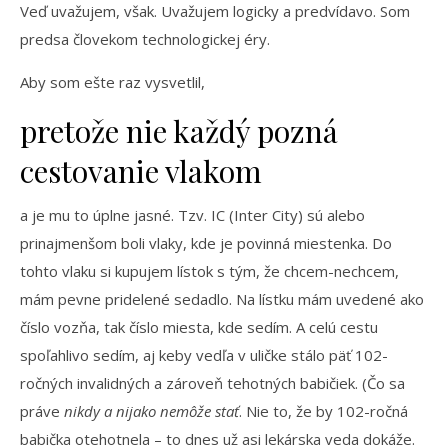
Veď uvažujem, však. Uvažujem logicky a predvídavo. Som
predsa človekom technologickej éry.
Aby som ešte raz vysvetlil,
pretože nie každý pozná
cestovanie vlakom
a je mu to úplne jasné. Tzv. IC (Inter City) sú alebo
prinajmenšom boli vlaky, kde je povinná miestenka. Do
tohto vlaku si kupujem lístok s tým, že chcem-nechcem,
mám pevne pridelené sedadlo. Na lístku mám uvedené ako
číslo vozňa, tak číslo miesta, kde sedím. A celú cestu
spoľahlivo sedím, aj keby vedľa v uličke stálo päť 102-
ročných invalidných a zároveň tehotných babičiek. (Čo sa
práve
nikdy a nijako nemôže stať
. Nie to, že by 102-ročná
babička otehotnela – to dnes už asi lekárska veda dokáže.