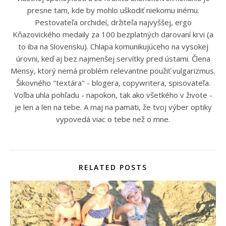
presne tam, kde by mohlo uškodiť niekomu inému.
Pestovateľa orchideí, držiteľa najvyššej, ergo
Kňazovického medaily za 100 bezplatných darovaní krvi (a
to iba na Slovensku). Chlapa komunikujúceho na vysokej
úrovni, keď aj bez najmenšej servítky pred ústami. Člena
Mensy, ktorý nemá problém relevantne použiť vulgarizmus.
Šikovného "textára" - blogera, copywritera, spisovateľa.
Voľba uhla pohľadu - napokon, tak ako všetkého v živote -
je len a len na tebe. A maj na pamäti, že tvoj výber optiky
vypovedá viac o tebe než o mne.
RELATED POSTS