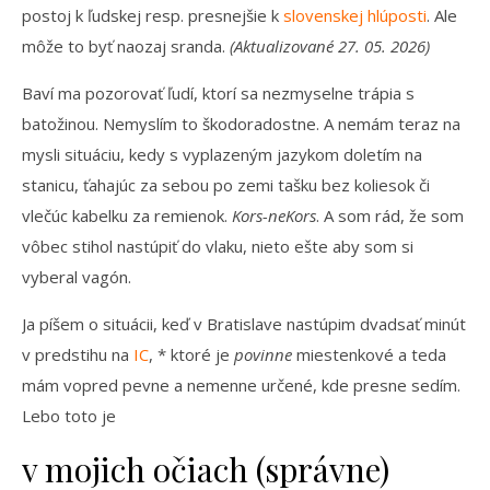
postoj k ľudskej resp. presnejšie k
slovenskej hlúposti
. Ale
môže to byť naozaj sranda.
(Aktualizované 27. 05. 2026)
Baví ma pozorovať ľudí, ktorí sa nezmyselne trápia s
batožinou. Nemyslím to škodoradostne. A nemám teraz na
mysli situáciu, kedy s vyplazeným jazykom doletím na
stanicu, ťahajúc za sebou po zemi tašku bez koliesok či
vlečúc kabelku za remienok.
Kors-neKors
. A som rád, že som
vôbec stihol nastúpiť do vlaku, nieto ešte aby som si
vyberal vagón.
Ja píšem o situácii, keď v Bratislave nastúpim dvadsať minút
v predstihu na
IC
, * ktoré je
povinne
miestenkové a teda
mám vopred pevne a nemenne určené, kde presne sedím.
Lebo toto je
v mojich očiach (správne)