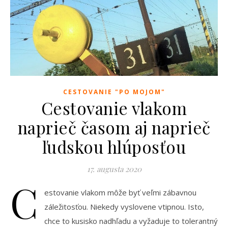
CESTOVANIE "PO MOJOM"
Cestovanie vlakom
naprieč časom aj naprieč
ľudskou hlúposťou
17. augusta 2020
C
estovanie vlakom môže byť veľmi zábavnou
záležitosťou. Niekedy vyslovene vtipnou. Isto,
chce to kusisko nadhľadu a vyžaduje to tolerantný