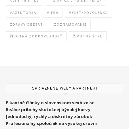
SVET EROTIKY
TO BY SA V BA NESTALO!
VAZEKTÓMIA
VIERA
VÝLET/DOVOLENKA
ZDRAVÝ DEZERT
ZOZNAMOVANIE
ŽIVOTNÁ ZODPOVEDNOSŤ
ŽIVOTNÝ ŠTÝL
SPRIAZNENÉ WEBY A PARTNERI
Pikantné články o slovenskom sexbiznise
Reálne príbehy skutočnej bývalej kurvy
Jednoduchý, rýchly a diskrétny zárobok
Profesionálny spoločník na vysokej úrovni