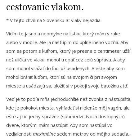
cestovanie vlakom.
* V tejto chvíli na Slovensku IC vlaky nejazdia.
Vidím to jasno a neomylne na lístku, ktorý mám v ruke
alebo v mobile. Ale ja nastúpim do úplne iného vozňa. Aby
som sa potom s kufrom, ktorý je presne o centimeter užší
než ulička vo vlaku, mohol trepať cez celú súpravu. A aby
som mohol vrážať do ľudí už usadených. A ešte aby som
mohol brániť ľuďom, ktorí sú na svojom či pri svojom
mieste a usádzajú sa, uložiť si v pokoji svoju batožinu atď.
Veď je to podľa mňa jednoduchšie než zvonka z nástupišťa,
kde je pokokot miesta, vyhľadať si nielenže môj vagón, ale
ešte aj tie jedny správne (spomedzi dvoch dostupných)
dvere, ktorými mám nastúpiť. Aby som nastúpil vo
vzdialenosti
maximálne
sedem metrov od môjho sedadla…