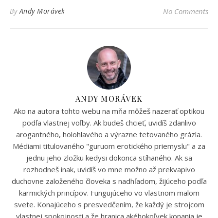
By
Andy Morávek
No Comments
ANDY MORÁVEK
Ako na autora tohto webu na mňa môžeš nazerať optikou
podľa vlastnej voľby. Ak budeš chcieť, uvidíš zdanlivo
arogantného, holohlavého a výrazne tetovaného grázla.
Médiami titulovaného "guruom erotického priemyslu" a za
jednu jeho zložku kedysi dokonca stíhaného. Ak sa
rozhodneš inak, uvidíš vo mne možno až prekvapivo
duchovne založeného človeka s nadhľadom, žijúceho podľa
karmických princípov. Fungujúceho vo vlastnom malom
svete. Konajúceho s presvedčením, že každý je strojcom
vlastnej spokojnosti a že hranica akéhokoľvek konania je