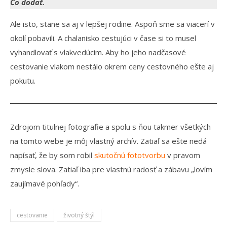
Čo dodať.
Ale isto, stane sa aj v lepšej rodine. Aspoň sme sa viacerí v
okolí pobavili. A chalanisko cestujúci v čase si to musel
vyhandlovať s vlakvedúcim. Aby ho jeho nadčasové
cestovanie vlakom nestálo okrem ceny cestovného ešte aj
pokutu.
Zdrojom titulnej fotografie a spolu s ňou takmer všetkých
na tomto webe je môj vlastný archív. Zatiaľ sa ešte nedá
napísať, že by som robil
skutočnú fototvorbu
v pravom
zmysle slova. Zatiaľ iba pre vlastnú radosť a zábavu „lovím
zaujímavé pohľady“.
cestovanie
životný štýl