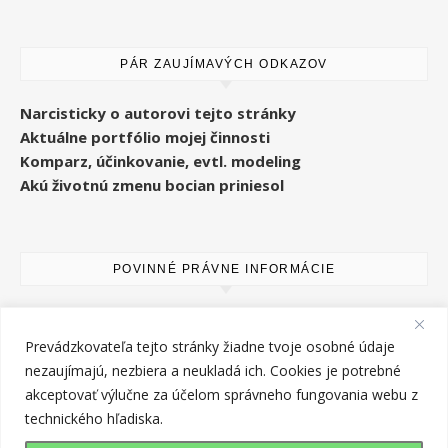
PÁR ZAUJÍMAVÝCH ODKAZOV
Narcisticky o autorovi tejto stránky
Aktuálne portfólio mojej činnosti
Komparz, účinkovanie, evtl. modeling
Akú životnú zmenu bocian priniesol
POVINNÉ PRÁVNE INFORMÁCIE
Kontakt
Cookies na tomto webe
Prevádzkovateľa tejto stránky žiadne tvoje osobné údaje
Copyright k textom a fotografiám
nezaujímajú, nezbiera a neukladá ich. Cookies je potrebné
Zásady ochrany osobných údajov
akceptovať výlučne za účelom správneho fungovania webu z
technického hľadiska.