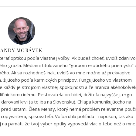
ANDY MORÁVEK
ať optikou podľa vlastnej voľby. Ak budeš chcieť, uvidíš zdanlivo
ho grázla. Médiami titulovaného "guruom erotického priemyslu" 
aného. Ak sa rozhodneš inak, uvidíš vo mne možno až prekvapivo
 žijúceho podľa karmických princípov. Fungujúceho vo vlastnom
každý je strojcom vlastnej spokojnosti a že hranica akéhokoľve
ť niekomu inému. Pestovateľa orchideí, držiteľa najvyššej, ergo
arovaní krvi (a to iba na Slovensku). Chlapa komunikujúceho na
y pred ústami. Člena Mensy, ktorý nemá problém relevantne použi
 copywritera, spisovateľa. Voľba uhla pohľadu - napokon, tak ako
aj na pamäti, že tvoj výber optiky vypovedá viac o tebe než o mne