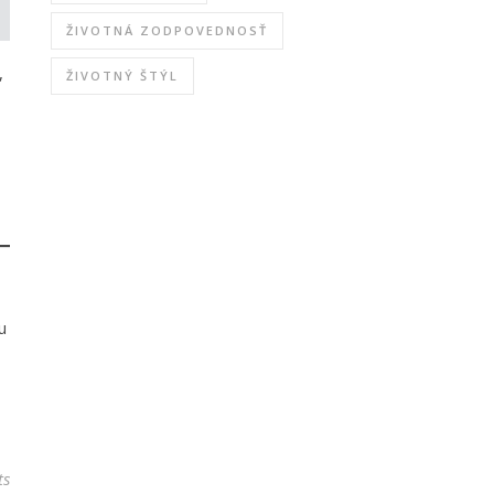
ŽIVOTNÁ ZODPOVEDNOSŤ
,
ŽIVOTNÝ ŠTÝL
u
ts