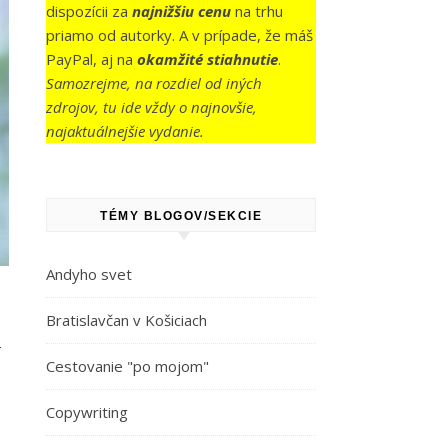
dispozícii za
najnižšiu cenu
na trhu
priamo od autorky. A v prípade, že máš
PayPal, aj na
okamžité stiahnutie
.
Samozrejme, na rozdiel od iných
zdrojov, tu ide vždy o najnovšie,
najaktuálnejšie vydanie.
TÉMY BLOGOV/SEKCIE
Andyho svet
u
Bratislavčan v Košiciach
Cestovanie "po mojom"
Copywriting