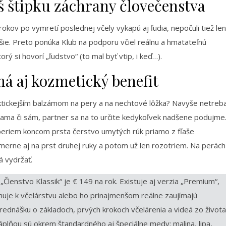
š štipku záchrany človečenstva
okov po vymretí poslednej včely vykapú aj ľudia, nepočuli tiež len
yššie. Preto ponúka Klub na podporu včiel reálnu a hmatateľnú
orý si hovorí „ľudstvo“ (to mal byť vtip, i keď…).
á aj kozmetický benefit
raktickejším balzámom na pery a na nechtové lôžka? Navyše netreb
ť sama či sám, partner sa na to určite kedykoľvek nadšene podujme
beriem koncom prsta čerstvo umytých rúk priamo z fľaše
merne aj na prst druhej ruky a potom už len rozotriem. Na perách
á vydržať.
lenstvo Klassik“ je € 149 na rok. Existuje aj verzia „Premium“,
inuje k včelárstvu alebo ho prinajmenšom reálne zaujímajú
 prednášku o základoch, prvých krokoch včelárenia a videá zo života
náplňou sú okrem štandardného aj špeciálne medy: malina, lipa,