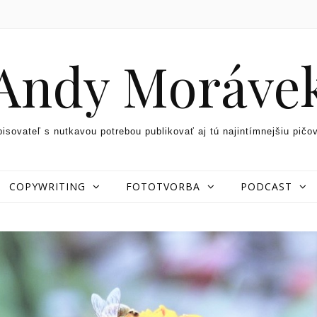
Andy Moráve
pisovateľ s nutkavou potrebou publikovať aj tú najintímnejšiu pičo
COPYWRITING
FOTOTVORBA
PODCAST