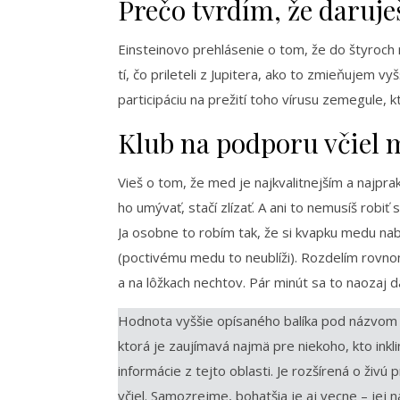
Prečo tvrdím, že daruje
Einsteinovo prehlásenie o tom, že do štyroch r
tí, čo prileteli z Jupitera, ako to zmieňujem v
participáciu na prežití toho vírusu zemegule, kt
Klub na podporu včiel m
Vieš o tom, že med je najkvalitnejším a najp
ho umývať, stačí zlízať. A ani to nemusíš robi
Ja osobne to robím tak, že si kvapku medu na
(poctivému medu to neublíži). Rozdelím rovno
a na lôžkach nechtov. Pár minút sa to naozaj d
Hodnota vyššie opísaného balíka pod názvom „Č
ktorá je zaujímavá najmä pre niekoho, kto inkl
informácie z tejto oblasti. Je rozšírená o živú
včiel. Samozrejme, bohatšia je aj vecne – jej 