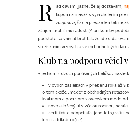
R
ád dávam (jasné, že aj dostávam)
ná
kupón na masáž s vyvrcholením pre ma
zaujímavejšom
a predsa len tak neja
záujem urobiť mu radosť. (A pri kom by podob
podstate sa vnímať brať tak, že ide o darovan
so získaním vecných a veľmi hodnotných darov 
Klub na podporu včiel v
v jednom z dvoch ponúkaných balíčkov nasled
v dvoch zásielkach v priebehu roka až 
o tom akože „mede“ z obchodných reťazcov za 
kvalitnom a poctivom slovenskom mede od s
novozaložený úľ s včelou rodinou, nesúc
certifikát o adopcii úľa, jeho fotografiu
len cca trikrát ročne).