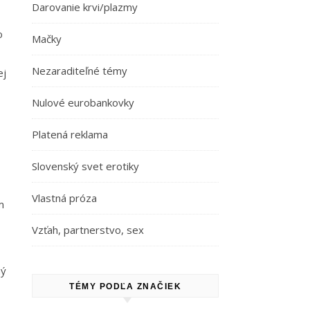
Darovanie krvi/plazmy
o
Mačky
Nezaraditeľné témy
ej
Nulové eurobankovky
Platená reklama
Slovenský svet erotiky
Vlastná próza
m
Vzťah, partnerstvo, sex
ný
TÉMY PODĽA ZNAČIEK