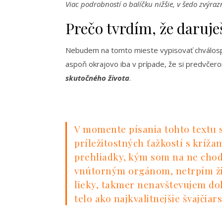
Viac podrobností o balíčku nižšie, v šedo zvýra
Prečo tvrdím, že daruje
Nebudem na tomto mieste vypisovať chválo
aspoň okrajovo iba v prípade, že si predvčero
skutočného života
.
V momente písania tohto textu
príležitostných ťažkostí s kríž
prehliadky, kým som na ne chodi
vnútorným orgánom, netrpím ži
lieky, takmer nenavštevujem do
telo ako najkvalitnejšie švajčiar