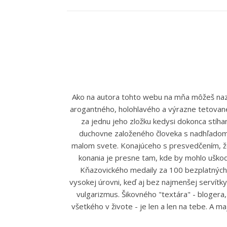
Ako na autora tohto webu na mňa môžeš nazer
arogantného, holohlavého a výrazne tetované
za jednu jeho zložku kedysi dokonca stíh
duchovne založeného človeka s nadhľadom,
malom svete. Konajúceho s presvedčením, že 
konania je presne tam, kde by mohlo uškodi
Kňazovického medaily za 100 bezplatných d
vysokej úrovni, keď aj bez najmenšej servítk
vulgarizmus. Šikovného "textára" - blogera,
všetkého v živote - je len a len na tebe. A m