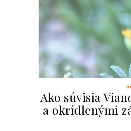
N
Ako súvisia Via
a okrídlenými 