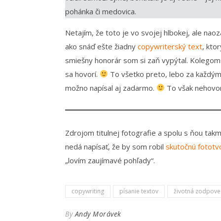
pohánka či medovica.
Netajím, že toto je vo svojej hlbokej, ale nao
ako snáď ešte žiadny
copywriterský text
, kto
smiešny honorár som si zaň vypýtal. Kolegom 
sa hovorí.
To všetko preto, lebo za každým
možno napísal aj zadarmo.
To však nehovor
Zdrojom titulnej fotografie a spolu s ňou tak
nedá napísať, že by som robil
skutočnú fototv
„lovím zaujímavé pohľady“.
copywriting
písanie textov
životná zodpove
By
Andy Morávek