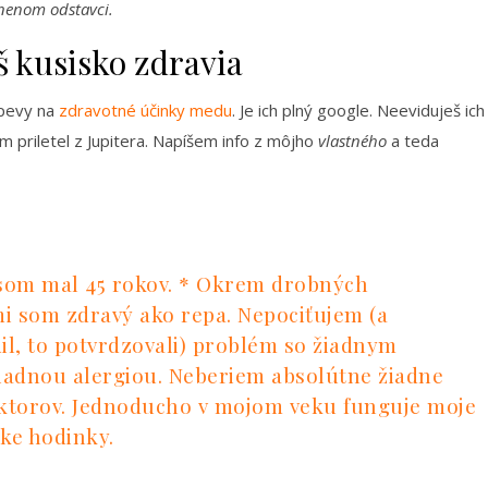
znenom odstavci.
š kusisko zdravia
spevy na
zdravotné účinky medu
. Je ich plný google. Neeviduješ ich
m priletel z Jupitera. Napíšem info z môjho
vlastného
a teda
 som mal 45 rokov. * Okrem drobných
ami som zdravý ako repa. Nepociťujem (a
l, to potvrdzovali) problém so žiadnym
adnou alergiou. Neberiem absolútne žiadne
ktorov. Jednoducho v mojom veku funguje moje
ske hodinky.