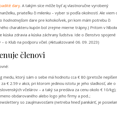
padité dary
. A takým síce môže byť aj vlastnoručne vyrobený
nželku, priateľku či milenku – vyber si podľa okolností. Ale viem 
ko
hodnotnejšom
dare pre kohokoľvek, pri kom mám potrebu či
ného charakteru kupón bol zrejme mierne trápny.) Pritom v hlbok
ie kúska zdravia a kúska záchrany ľudstva. Ide o členstvo spojené
– o Klub na podporu včiel. (Aktualizované 06. 09. 2023)
enuje členovi
ovné:
8 kg medu, ktorý sám o sebe má hodnotu cca € 80 (pretože nepíše
€ 2.59 v akcii, pri ktorom jedinou istotu je jeho sladkosť, ale o
lovenských včelárov – a taký sa predáva za cenu okolo € 10/kg);
i meno obdarovaného alebo logo jeho firmy a pod..;
, newslettery so zaujímavosťami (netreba hneď panikáriť, je posiela