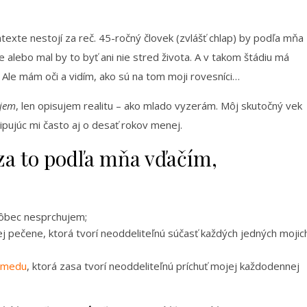
texte nestojí za reč. 45-ročný človek (zvlášť chlap) by podľa mňa
je alebo mal by to byť ani nie stred života. A v takom štádiu má
Ale mám oči a vidím, ako sú na tom moji rovesníci…
jem
, len opisujem realitu – ako mlado vyzerám. Môj skutočný vek
tipujúc mi často aj o desať rokov menej.
za to podľa mňa vďačím,
vôbec nesprchujem;
čej pečene, ktorá tvorí neoddeliteľnú súčasť každých jedných mojic
o medu
, ktorá zasa tvorí neoddeliteľnú príchuť mojej každodennej