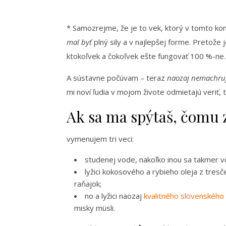
* Samozrejme, že je to vek, ktorý v tomto kon
mal byť
plný sily a v najlepšej forme. Pretože 
ktokoľvek a čokoľvek ešte fungovať 100 %-ne. 
A sústavne počúvam – teraz
naozaj nemachru
mi noví ľudia v mojom živote odmietajú veriť, 
Ak sa ma spýtaš, čomu 
vymenujem tri veci:
studenej vode, nakoľko inou sa takmer 
lyžici kokosového a rybieho oleja z tres
raňajok;
no a lyžici naozaj
kvalitného slovenskéh
misky müsli.