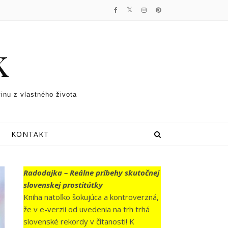
k
vinu z vlastného života
KONTAKT
Radodajka – Reálne príbehy skutočnej
slovenskej prostitútky
Kniha natoľko šokujúca a kontroverzná,
že v e-verzii od uvedenia na trh trhá
slovenské rekordy v čítanosti! K