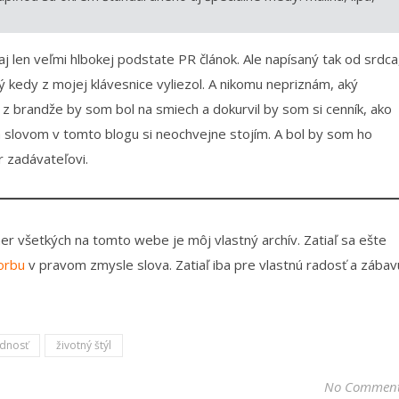
zaj len veľmi hlbokej podstate PR článok. Ale napísaný tak od srdca
rý kedy z mojej klávesnice vyliezol. A nikomu nepriznám, aký
z brandže by som bol na smiech a dokurvil by som si cenník, ako
 slovom v tomto blogu si neochvejne stojím. A bol by som ho
 zadávateľovi.
mer všetkých na tomto webe je môj vlastný archív. Zatiaľ sa ešte
orbu
v pravom zmysle slova. Zatiaľ iba pre vlastnú radosť a zábav
dnosť
životný štýl
No Commen