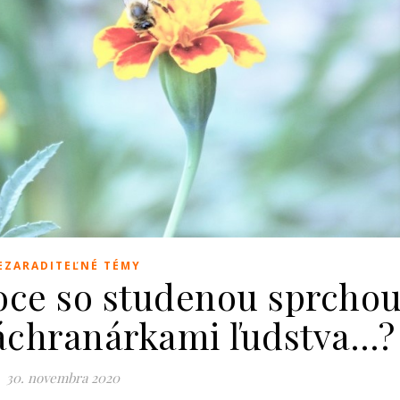
EZARADITEĽNÉ TÉMY
noce so studenou sprcho
záchranárkami ľudstva…?
30. novembra 2020