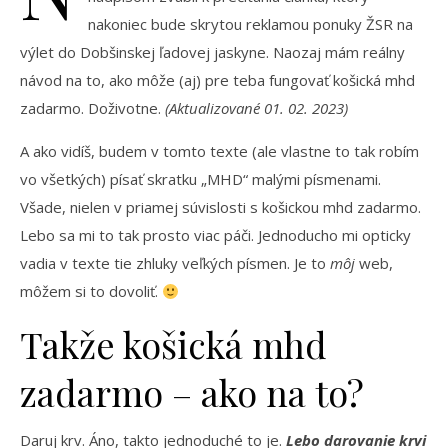
nakoniec bude skrytou reklamou ponuky ŽSR na
výlet do Dobšinskej ľadovej jaskyne. Naozaj mám reálny
návod na to, ako môže (aj) pre teba fungovať košická mhd
zadarmo. Doživotne.
(Aktualizované 01. 02. 2023)
A ako vidíš, budem v tomto texte (ale vlastne to tak robím
vo všetkých) písať skratku „MHD“ malými písmenami.
Všade, nielen v priamej súvislosti s košickou mhd zadarmo.
Lebo sa mi to tak prosto viac páči. Jednoducho mi opticky
vadia v texte tie zhluky veľkých písmen. Je to
môj
web,
môžem si to dovoliť.
Takže košická mhd
zadarmo – ako na to?
Daruj krv. Áno, takto jednoduché to je.
Lebo darovanie krvi