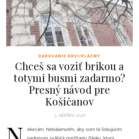
DAROVANIE KRVI/PLAZMY
Chceš sa voziť brikou a
totymi busmi zadarmo?
Presný návod pre
Košičanov
5. októbra 2020
N
ekecám. Nebalamutím, aby som ťa šokujúcim
nadpisom zvábil k prečítaniu článku, ktorý