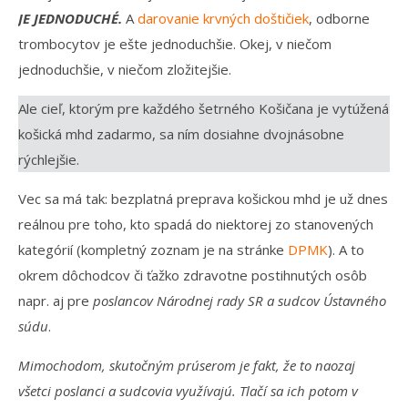
JE JEDNODUCHÉ.
A
darovanie krvných doštičiek
, odborne
trombocytov je ešte jednoduchšie. Okej, v niečom
jednoduchšie, v niečom zložitejšie.
Ale cieľ, ktorým pre každého šetrného Košičana je vytúžená
košická mhd zadarmo, sa ním dosiahne dvojnásobne
rýchlejšie.
Vec sa má tak: bezplatná preprava košickou mhd je už dnes
reálnou pre toho, kto spadá do niektorej zo stanovených
kategórií (kompletný zoznam je na stránke
DPMK
). A to
okrem dôchodcov či ťažko zdravotne postihnutých osôb
napr. aj pre
poslancov Národnej rady SR a sudcov Ústavného
súdu
.
Mimochodom, skutočným prúserom je fakt, že to naozaj
všetci poslanci a sudcovia využívajú. Tlačí sa ich potom v