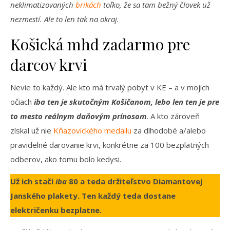
neklimatizovaných
brikách
toľko, že sa tam bežný človek už
nezmestí. Ale to len tak na okraj.
Košická mhd zadarmo pre
darcov krvi
Nevie to každý. Ale kto má trvalý pobyt v KE – a v mojich
očiach
iba ten je skutočným Košičanom, lebo len ten je pre
to mesto reálnym daňovým prínosom
. A kto zároveň
získal už nie
Kňazovického medailu
za dlhodobé a/alebo
pravidelné darovanie krvi, konkrétne za 100 bezplatných
odberov, ako tomu bolo kedysi.
Už ich stačí
iba
80 a teda držiteľstvo Diamantovej
Janského plakety. Ten každý teda dostane
električenku bezplatne.