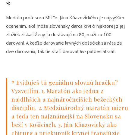
*
Medaila profesora MUDr. Jána Kňazovického je najvyšším
ocenením, aké môže slovenský darca krvi či niektorej z jej
zložiek získať. Ženy ju dostávajú na 80, muži za 100
darovaní. A keďže darovanie krvných doštičiek sa ráta za
dve darovania, tak tie stačí darovať
len
päťdesiatkrát.
* Eviduješ tú geniálnu slovnú hračku?
Vysvetlím. 1. Maratón ako jedna z
najdlhších a najnáročnejších bežeckých
disciplín. 2. Medzinárodný maratón mieru
a teda ten najznámejší na Slovensku sa
beží v Košiciach. 3. Ján Kňazovický ako
chirurg a priekupník krvnej transfúzie