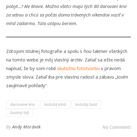
pobyt…? Ale ktovie. Možno všetci majú tých 80 darovaní krvi
za sebou a chcú sa počas doma trávených víkendov voziť v
mhd zadarmo. Túto utópiu beriem.
Zdrojom titulnej fotografie a spolu s ňou takmer všetkých
na tomto webe je môj vlastný archív. Zatiaľ sa ešte nedá
napísať, že by som robil
skutočnú fototvorbu
v pravom
zmysle slova. Zatiaľ iba pre vlastnú radosť a zábavu „lovím
zaujímavé pohľady“.
darovanie krvi
košická mhd
košický život
životný štýl
By
Andy Morávek
No Comments