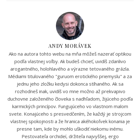
ANDY MORÁVEK
Ako na autora tohto webu na mňa môžeš nazerať optikou
podľa vlastnej voľby. Ak budeš chcieť, uvidíš zdanlivo
arogantného, holohlavého a výrazne tetovaného grázla.
Médiami titulovaného "guruom erotického priemyslu" a za
jednu jeho zložku kedysi dokonca stíhaného. Ak sa
rozhodneš inak, uvidíš vo mne možno až prekvapivo
duchovne založeného človeka s nadhľadom, žijúceho podľa
karmických princípov. Fungujúceho vo vlastnom malom
svete. Konajúceho s presvedčením, že každý je strojcom
vlastnej spokojnosti a že hranica akéhokoľvek konania je
presne tam, kde by mohlo uškodiť niekomu inému.
Pestovateľa orchideí, držiteľa najvyššej, ergo