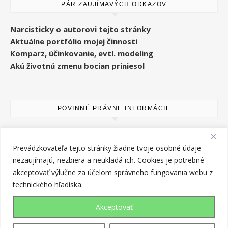
PÁR ZAUJÍMAVÝCH ODKAZOV
Narcisticky o autorovi tejto stránky
Aktuálne portfólio mojej činnosti
Komparz, účinkovanie, evtl. modeling
Akú životnú zmenu bocian priniesol
POVINNÉ PRÁVNE INFORMÁCIE
Kontakt
Cookies na tomto webe
Prevádzkovateľa tejto stránky žiadne tvoje osobné údaje
Copyright k textom a fotografiám
nezaujímajú, nezbiera a neukladá ich. Cookies je potrebné
Zásady ochrany osobných údajov
akceptovať výlučne za účelom správneho fungovania webu z
technického hľadiska.
Akceptovať
© 2014 - 2026 Andy Sebastian Morávek