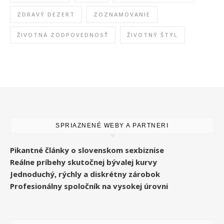
ZDRAVÝ DEZERT
ZOZNAMOVANIE
ŽIVOTNÁ ZODPOVEDNOSŤ
ŽIVOTNÝ ŠTÝL
SPRIAZNENÉ WEBY A PARTNERI
Pikantné články o slovenskom sexbiznise
Reálne príbehy skutočnej bývalej kurvy
Jednoduchý, rýchly a diskrétny zárobok
Profesionálny spoločník na vysokej úrovni