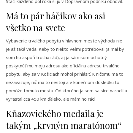
Stačí každého pol roka si ju v Dopravnom podniku obnoviť.
Má to pár háčikov ako asi
všetko na svete
Vybavenie trvalého pobytu v hlavnom meste východu nie
je až taká veda. Keby to niekto veľmi potreboval (a mal by
som ho aspoň trocha rád), aj ja sám som ochotný
poskytnúť mu moju adresu ako oficiálnu adresu trvalého
pobytu, aby sa v Košiciach mohol prihlásiť. K ničomu ma to
nezaväzuje, nič ma to nestojí a v konečnom dôsledku to
pomôže tomuto mestu. Od ktorého ja som sa síce narodil a
vyrastal cca 450 km ďaleko, ale mám ho rád.
Kňazovického medaila je
takým „krvným maratónom“