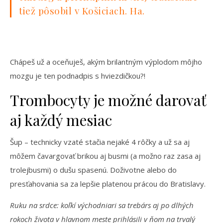
tiež pôsobil v Košiciach. Ha.
Chápeš už a oceňuješ, akým brilantným výplodom môjho
mozgu je ten podnadpis s hviezdičkou?!
Trombocyty je možné darovať
aj každý mesiac
Šup – technicky vzaté stačia nejaké 4 rôčky a už sa aj
môžem čavargovať brikou aj busmi (a možno raz zasa aj
trolejbusmi) o dušu spasenú. Doživotne alebo do
presťahovania sa za lepšie platenou prácou do Bratislavy.
Ruku na srdce: koľkí východniari sa trebárs aj po dlhých
rokoch života v hlavnom meste prihlásili v ňom na trvalý