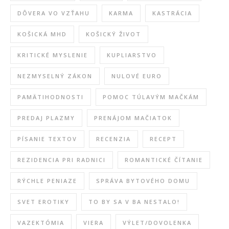
DÔVERA VO VZŤAHU
KARMA
KASTRÁCIA
KOŠICKÁ MHD
KOŠICKÝ ŽIVOT
KRITICKÉ MYSLENIE
KUPLIARSTVO
NEZMYSELNÝ ZÁKON
NULOVÉ EURO
PAMÄTIHODNOSTI
POMOC TÚLAVÝM MAČKÁM
PREDAJ PLAZMY
PRENÁJOM MAČIATOK
PÍSANIE TEXTOV
RECENZIA
RECEPT
REZIDENCIA PRI RADNICI
ROMANTICKÉ ČÍTANIE
RÝCHLE PENIAZE
SPRÁVA BYTOVÉHO DOMU
SVET EROTIKY
TO BY SA V BA NESTALO!
VAZEKTÓMIA
VIERA
VÝLET/DOVOLENKA