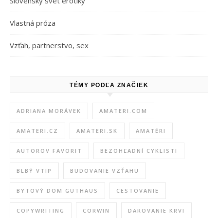
Slovenský svet erotiky
Vlastná próza
Vzťah, partnerstvo, sex
TÉMY PODĽA ZNAČIEK
ADRIANA MORÁVEK
AMATERI.COM
AMATERI.CZ
AMATERI.SK
AMATÉRI
AUTOROV FAVORIT
BEZOHĽADNÍ CYKLISTI
BLBÝ VTIP
BUDOVANIE VZŤAHU
BYTOVÝ DOM GUTHAUS
CESTOVANIE
COPYWRITING
CORWIN
DAROVANIE KRVI