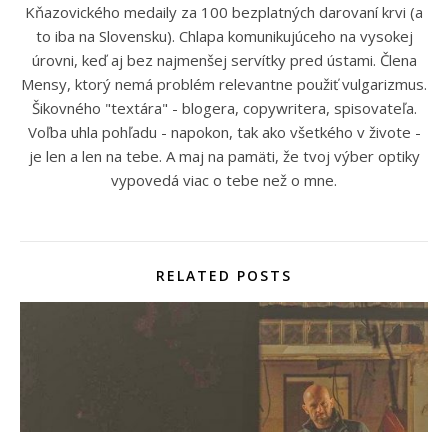
Kňazovického medaily za 100 bezplatných darovaní krvi (a
to iba na Slovensku). Chlapa komunikujúceho na vysokej
úrovni, keď aj bez najmenšej servítky pred ústami. Člena
Mensy, ktorý nemá problém relevantne použiť vulgarizmus.
Šikovného "textára" - blogera, copywritera, spisovateľa.
Voľba uhla pohľadu - napokon, tak ako všetkého v živote -
je len a len na tebe. A maj na pamäti, že tvoj výber optiky
vypovedá viac o tebe než o mne.
RELATED POSTS